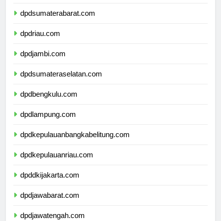
dpdsumaterautara.com
dpdsumaterabarat.com
dpdriau.com
dpdjambi.com
dpdsumateraselatan.com
dpdbengkulu.com
dpdlampung.com
dpdkepulauanbangkabelitung.com
dpdkepulauanriau.com
dpddkijakarta.com
dpdjawabarat.com