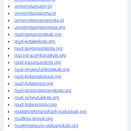
universitaswalesi.id
universitassalor.id
universitasjakarta.id
universitassamarinda.id
universitasindonesia.org
rsud-tangerangkab.org
rsud-kotabekasi.org
rsud-tangerangkota.org
rsucnd-acehbaratkab.org
rsud-pasuruankota.org
rsud-limapuluhkotakab.org
rsud-kotamakassar.org
rsud-kotabogor.org
rsud-tanjungpinangkota.org
rsud-simeuluekab.org
rsud-tpikepriprov.org
rsuddrloekmonohadi-kuduskab.org
rsudksa-depok.org
rsudrtnotopuro-sidoarjokab.org