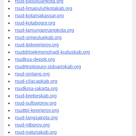
rsud-pasuruankota.org
rsud-limapuluhkotakab.org
rsud-kotamakassar.org
rsud-kotabogor.org
rsud-tanjungpinangkota.org
rsud-simeuluekab.org
rsud-tpikepriprov.org
rsuddrloekmonohadi-kuduskab.org
rsudksa-depok.org
rsudrtnotopuro-sidoarjokab.org
rsud-sintang.org
rsud-cilacapkab.org
rsudkoja-jakarta.org
rsud-brebeskab.org
rsud-sulbarprov.org
rsudtpi-kepriprov.org
rsud-langsakota.org
rsud-ntbprov.org