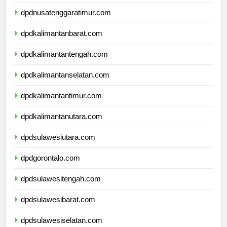
dpdnusatenggarabarat.com
dpdnusatenggaratimur.com
dpdkalimantanbarat.com
dpdkalimantantengah.com
dpdkalimantanselatan.com
dpdkalimantantimur.com
dpdkalimantanutara.com
dpdsulawesiutara.com
dpdgorontalo.com
dpdsulawesitengah.com
dpdsulawesibarat.com