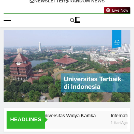
NEWSLETTER
RANDOM NEWS
Live Now
rtunities at Universitas Widya Kartika
International Pro
HEADLINES
1 Hari Ago