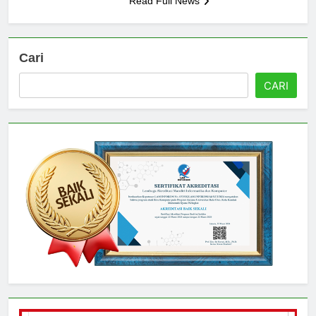
Read Full News
Cari
CARI