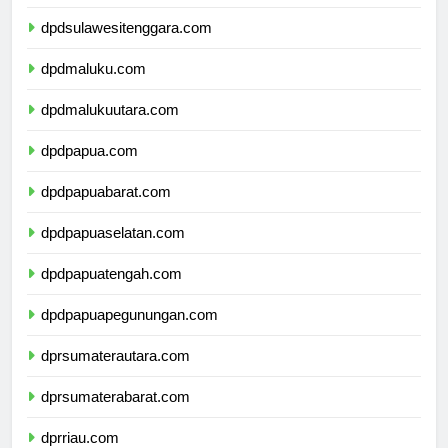
dpdsulawesiselatan.com
dpdsulawesitenggara.com
dpdmaluku.com
dpdmalukuutara.com
dpdpapua.com
dpdpapuabarat.com
dpdpapuaselatan.com
dpdpapuatengah.com
dpdpapuapegunungan.com
dprsumaterautara.com
dprsumaterabarat.com