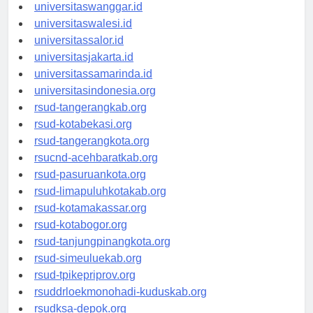
universitassorong.id
universitaswanggar.id
universitaswalesi.id
universitassalor.id
universitasjakarta.id
universitassamarinda.id
universitasindonesia.org
rsud-tangerangkab.org
rsud-kotabekasi.org
rsud-tangerangkota.org
rsucnd-acehbaratkab.org
rsud-pasuruankota.org
rsud-limapuluhkotakab.org
rsud-kotamakassar.org
rsud-kotabogor.org
rsud-tanjungpinangkota.org
rsud-simeuluekab.org
rsud-tpikepriprov.org
rsuddrloekmonohadi-kuduskab.org