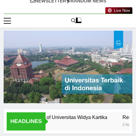
NEWSLETTER
RANDOM NEWS
Live Now
ty: Professors of Universitas Widya Kartika
Research Opp
HEADLINES
2 Hari Ago