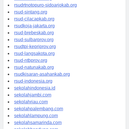
rsudksa-depok.org
rsudrtnotopuro-sidoarjokab.org
rsud-sintang.org
rsud-cilacapkab.org
rsudkoja-jakarta.org
rsud-brebeskab.org
rsud-sulbarprov.org
rsudtpi-kepriprov.org
rsud-langsakota.org
rsud-ntbprov.org
rsud-natunakab.org
rsudkisaran-asahankab.org
rsud-indonesia.org
sekolahindonesia.id
sekolahjambi.com
sekolahriau.com
sekolahpalembang.com
sekolahlampung.com
sekolahsamarinda.com