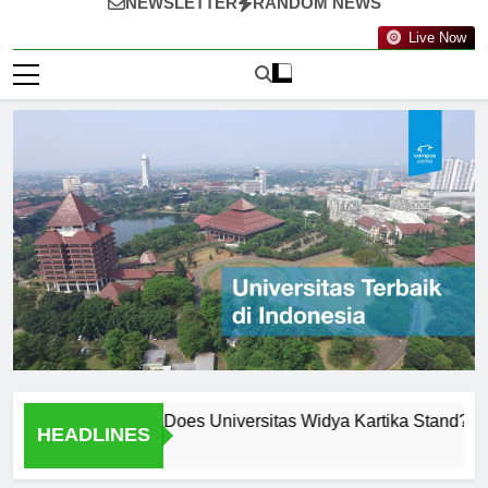
NEWSLETTER
RANDOM NEWS
Live Now
nkings: Where Does Universitas Widya Kartika Stand?
Me
HEADLINES
1 H