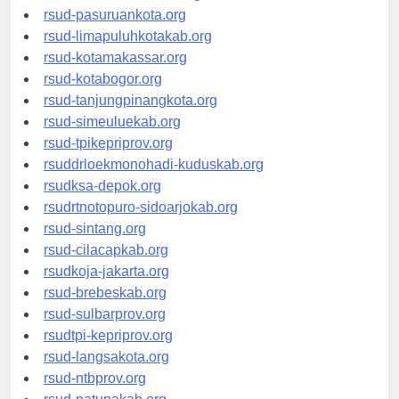
rsucnd-acehbaratkab.org
rsud-pasuruankota.org
rsud-limapuluhkotakab.org
rsud-kotamakassar.org
rsud-kotabogor.org
rsud-tanjungpinangkota.org
rsud-simeuluekab.org
rsud-tpikepriprov.org
rsuddrloekmonohadi-kuduskab.org
rsudksa-depok.org
rsudrtnotopuro-sidoarjokab.org
rsud-sintang.org
rsud-cilacapkab.org
rsudkoja-jakarta.org
rsud-brebeskab.org
rsud-sulbarprov.org
rsudtpi-kepriprov.org
rsud-langsakota.org
rsud-ntbprov.org