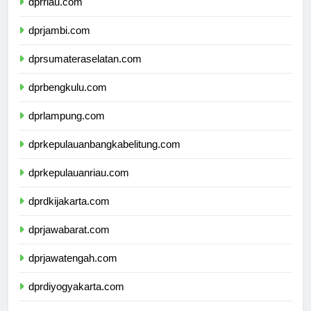
dprriau.com
dprjambi.com
dprsumateraselatan.com
dprbengkulu.com
dprlampung.com
dprkepulauanbangkabelitung.com
dprkepulauanriau.com
dprdkijakarta.com
dprjawabarat.com
dprjawatengah.com
dprdiyogyakarta.com