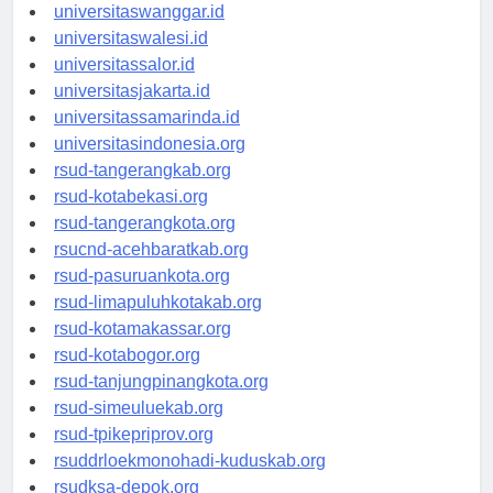
universitassorong.id
universitaswanggar.id
universitaswalesi.id
universitassalor.id
universitasjakarta.id
universitassamarinda.id
universitasindonesia.org
rsud-tangerangkab.org
rsud-kotabekasi.org
rsud-tangerangkota.org
rsucnd-acehbaratkab.org
rsud-pasuruankota.org
rsud-limapuluhkotakab.org
rsud-kotamakassar.org
rsud-kotabogor.org
rsud-tanjungpinangkota.org
rsud-simeuluekab.org
rsud-tpikepriprov.org
rsuddrloekmonohadi-kuduskab.org