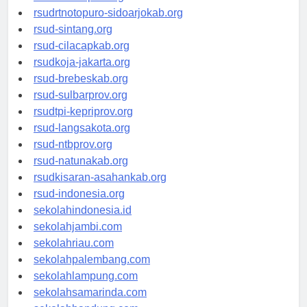
rsudksa-depok.org
rsudrtnotopuro-sidoarjokab.org
rsud-sintang.org
rsud-cilacapkab.org
rsudkoja-jakarta.org
rsud-brebeskab.org
rsud-sulbarprov.org
rsudtpi-kepriprov.org
rsud-langsakota.org
rsud-ntbprov.org
rsud-natunakab.org
rsudkisaran-asahankab.org
rsud-indonesia.org
sekolahindonesia.id
sekolahjambi.com
sekolahriau.com
sekolahpalembang.com
sekolahlampung.com
sekolahsamarinda.com