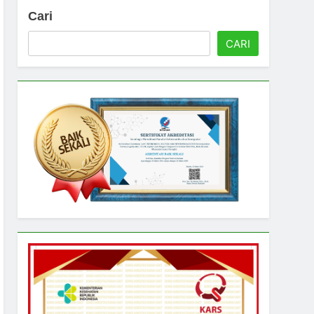
Cari
CARI