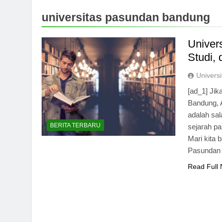
universitas pasundan bandung
Univer
Studi, 
Universi
[ad_1] Ji
Bandung, 
adalah sal
BERITA TERBARU
sejarah pa
Mari kita 
Pasundan 
Read Full