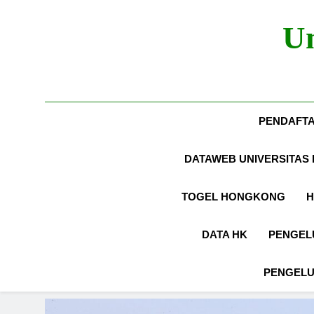
Un
PENDAFT
DATAWEB UNIVERSITAS 
TOGEL HONGKONG
H
DATA HK
PENGEL
PENGELU