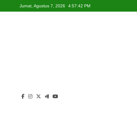
Skip
Jumat, Agustus 7, 2026
4:57:44 PM
to
content