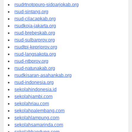
rsudksa-depok.org
rsudrtnotopuro-sidoarjokab.org
rsud-sintang.org
rsud-cilacapkab.org
rsudkoja-jakarta.org
rsud-brebeskab.org
rsud-sulbarprov.org
rsudtpi-kepriprov.org
rsud-langsakota.org
rsud-ntbprov.org
rsud-natunakab.org
rsudkisaran-asahankab.org
rsud-indonesia.org
sekolahindonesia.id
sekolahjambi.com
sekolahriau.com
sekolahpalembang.com
sekolahlampung.com
sekolahsamarinda.com