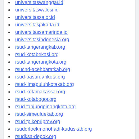
universitassorong.id
universitaswanggar.id
universitaswalesi.id
universitassalor.id
universitasjakarta.id
universitassamarinda.id
universitasindonesia.org
rsud-tangerangkab.org
rsud-kotabekasi.org
rsud-tangerangkota.org
rsucnd-acehbaratkab.org
rsud-pasuruankota.org
rsud-limapuluhkotakab.org
rsud-kotamakassar.org
rsud-kotabogor.org
rsud-tanjungpinangkota.org
rsud-simeuluekab.org
rsud-tpikepriprov.org
rsuddrloekmonohadi-kuduskab.org