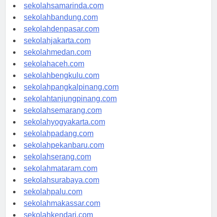
sekolahlampung.com
sekolahsamarinda.com
sekolahbandung.com
sekolahdenpasar.com
sekolahjakarta.com
sekolahmedan.com
sekolahaceh.com
sekolahbengkulu.com
sekolahpangkalpinang.com
sekolahtanjungpinang.com
sekolahsemarang.com
sekolahyogyakarta.com
sekolahpadang.com
sekolahpekanbaru.com
sekolahserang.com
sekolahmataram.com
sekolahsurabaya.com
sekolahpalu.com
sekolahmakassar.com