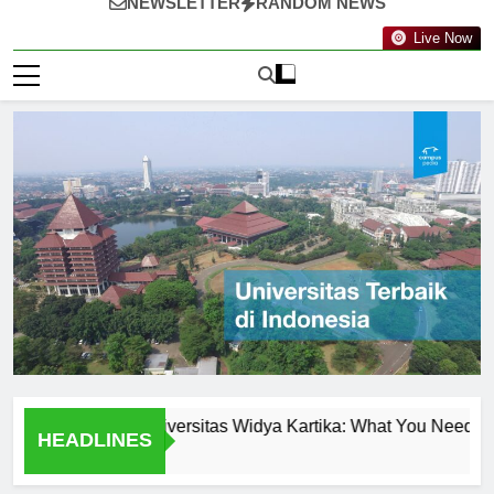
NEWSLETTER
RANDOM NEWS
Live Now
Programs at Universitas Widya Kartika: What You Need to Know
HEADLINES