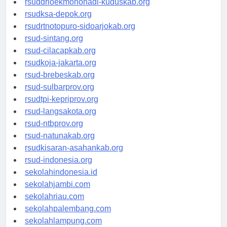
rsuddrloekmonohadi-kuduskab.org
rsudksa-depok.org
rsudrtnotopuro-sidoarjokab.org
rsud-sintang.org
rsud-cilacapkab.org
rsudkoja-jakarta.org
rsud-brebeskab.org
rsud-sulbarprov.org
rsudtpi-kepriprov.org
rsud-langsakota.org
rsud-ntbprov.org
rsud-natunakab.org
rsudkisaran-asahankab.org
rsud-indonesia.org
sekolahindonesia.id
sekolahjambi.com
sekolahriau.com
sekolahpalembang.com