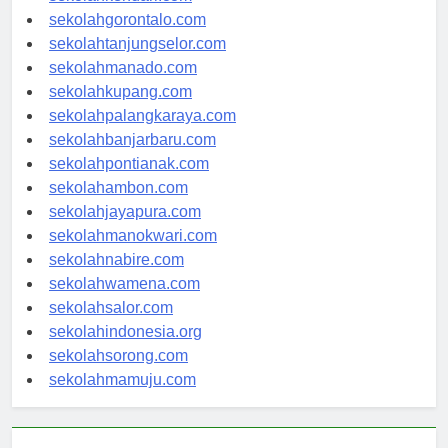
sekolahkendari.com
sekolahgorontalo.com
sekolahtanjungselor.com
sekolahmanado.com
sekolahkupang.com
sekolahpalangkaraya.com
sekolahbanjarbaru.com
sekolahpontianak.com
sekolahambon.com
sekolahjayapura.com
sekolahmanokwari.com
sekolahnabire.com
sekolahwamena.com
sekolahsalor.com
sekolahindonesia.org
sekolahsorong.com
sekolahmamuju.com