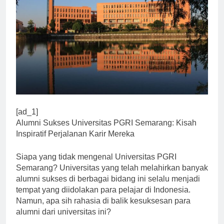
[ad_1]
Alumni Sukses Universitas PGRI Semarang: Kisah
Inspiratif Perjalanan Karir Mereka
Siapa yang tidak mengenal Universitas PGRI
Semarang? Universitas yang telah melahirkan banyak
alumni sukses di berbagai bidang ini selalu menjadi
tempat yang diidolakan para pelajar di Indonesia.
Namun, apa sih rahasia di balik kesuksesan para
alumni dari universitas ini?