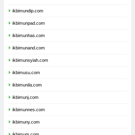
ikbimunair.com
ikbimundip.com
ikbimunpad.com
ikbimunhas.com
ikbimunand.com
ikbimunsyiah.com
ikbimusu.com
ikbimunila.com
ikbimunj.com
ikbimunnes.com
ikbimuny.com