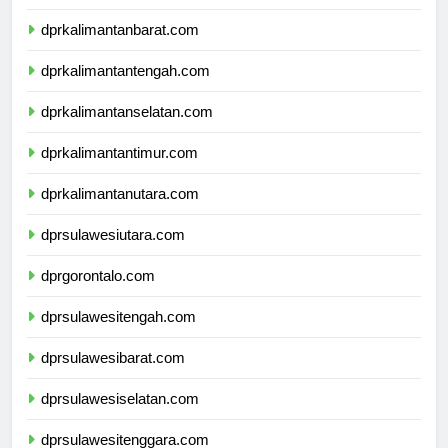
dprnusatenggaratimur.com
dprkalimantanbarat.com
dprkalimantantengah.com
dprkalimantanselatan.com
dprkalimantantimur.com
dprkalimantanutara.com
dprsulawesiutara.com
dprgorontalo.com
dprsulawesitengah.com
dprsulawesibarat.com
dprsulawesiselatan.com