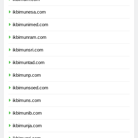
ikbimum.com
ikbimunesa.com
ikbimunimed.com
ikbimunram.com
ikbimunsri.com
ikbimuntad.com
ikbimunp.com
ikbimunsoed.com
ikbimuns.com
ikbimunib.com
ikbimunja.com