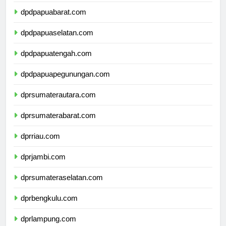
dpdpapua.com
dpdpapuabarat.com
dpdpapuaselatan.com
dpdpapuatengah.com
dpdpapuapegunungan.com
dprsumaterautara.com
dprsumaterabarat.com
dprriau.com
dprjambi.com
dprsumateraselatan.com
dprbengkulu.com