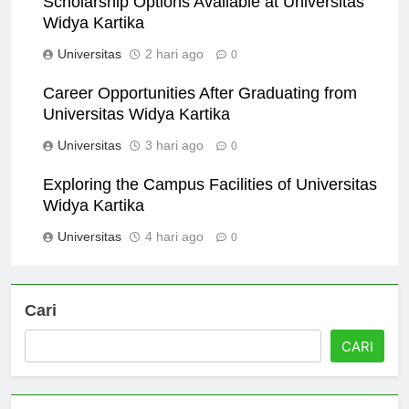
Scholarship Options Available at Universitas
Widya Kartika
Universitas
2 hari ago
0
Career Opportunities After Graduating from
Universitas Widya Kartika
Universitas
3 hari ago
0
Exploring the Campus Facilities of Universitas
Widya Kartika
Universitas
4 hari ago
0
Cari
CARI