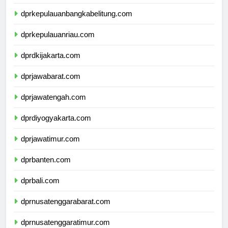
dprlampung.com
dprkepulauanbangkabelitung.com
dprkepulauanriau.com
dprdkijakarta.com
dprjawabarat.com
dprjawatengah.com
dprdiyogyakarta.com
dprjawatimur.com
dprbanten.com
dprbali.com
dprnusatenggarabarat.com