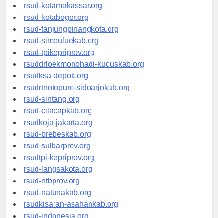
rsud-limapuluhkotakab.org
rsud-kotamakassar.org
rsud-kotabogor.org
rsud-tanjungpinangkota.org
rsud-simeuluekab.org
rsud-tpikepriprov.org
rsuddrloekmonohadi-kuduskab.org
rsudksa-depok.org
rsudrtnotopuro-sidoarjokab.org
rsud-sintang.org
rsud-cilacapkab.org
rsudkoja-jakarta.org
rsud-brebeskab.org
rsud-sulbarprov.org
rsudtpi-kepriprov.org
rsud-langsakota.org
rsud-ntbprov.org
rsud-natunakab.org
rsudkisaran-asahankab.org