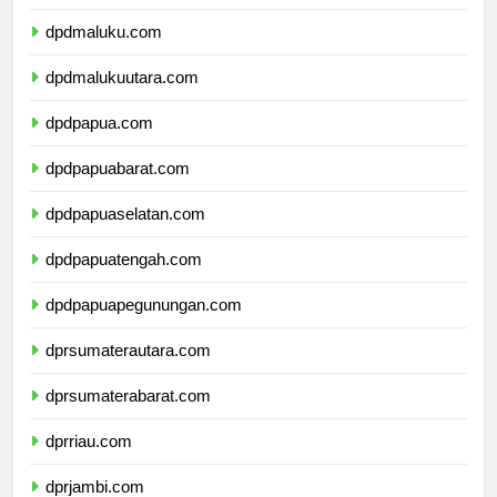
dpdsulawesitenggara.com
dpdmaluku.com
dpdmalukuutara.com
dpdpapua.com
dpdpapuabarat.com
dpdpapuaselatan.com
dpdpapuatengah.com
dpdpapuapegunungan.com
dprsumaterautara.com
dprsumaterabarat.com
dprriau.com