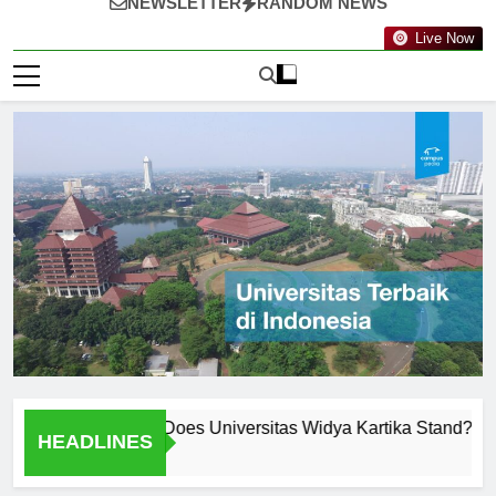
NEWSLETTER
RANDOM NEWS
Live Now
kings: Where Does Universitas Widya Kartika Stand?
Mee
HEADLINES
1 H