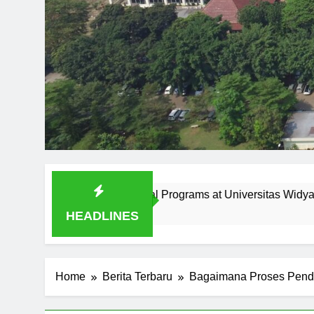
ernational Programs at Universitas Widya Kartika: What You Ne
ri Ago
HEADLINES
Home
Berita Terbaru
Bagaimana Proses Pendaf