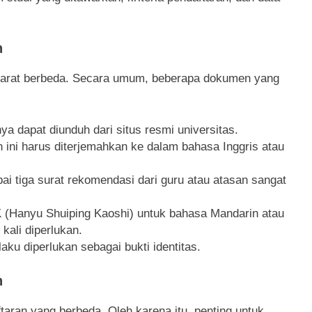
n
 syarat berbeda. Secara umum, beberapa dokumen yang
nya dapat diunduh dari situs resmi universitas.
 ini harus diterjemahkan ke dalam bahasa Inggris atau
i tiga surat rekomendasi dari guru atau atasan sangat
K (Hanyu Shuiping Kaoshi) untuk bahasa Mandarin atau
kali diperlukan.
aku diperlukan sebagai bukti identitas.
n
taran yang berbeda. Oleh karena itu, penting untuk