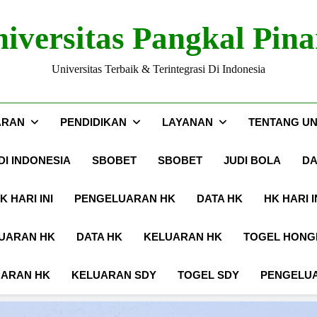
iversitas Pangkal Pin
Universitas Terbaik & Terintegrasi Di Indonesia
ARAN
PENDIDIKAN
LAYANAN
TENTANG UN
DI INDONESIA
SBOBET
SBOBET
JUDI BOLA
DA
K HARI INI
PENGELUARAN HK
DATA HK
HK HARI I
UARAN HK
DATA HK
KELUARAN HK
TOGEL HON
ARAN HK
KELUARAN SDY
TOGEL SDY
PENGELU