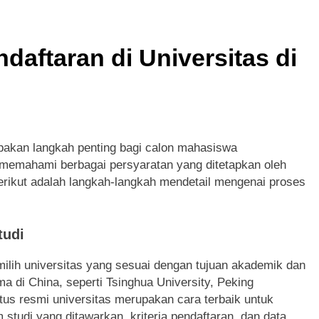
aftaran di Universitas di
upakan langkah penting bagi calon mahasiswa
u memahami berbagai persyaratan yang ditetapkan oleh
Berikut adalah langkah-langkah mendetail mengenai proses
tudi
lih universitas yang sesuai dengan tujuan akademik dan
a di China, seperti Tsinghua University, Peking
tus resmi universitas merupakan cara terbaik untuk
studi yang ditawarkan, kriteria pendaftaran, dan data