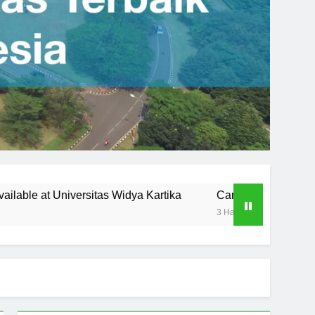
Widya Kartika
Career Opportunities After Graduating from
3 Hari Ago