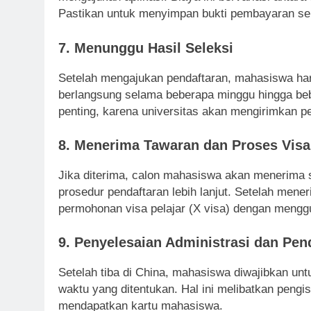
Pastikan untuk menyimpan bukti pembayaran seb
7. Menunggu Hasil Seleksi
Setelah mengajukan pendaftaran, mahasiswa har
berlangsung selama beberapa minggu hingga beb
penting, karena universitas akan mengirimkan p
8. Menerima Tawaran dan Proses Visa
Jika diterima, calon mahasiswa akan menerima 
prosedur pendaftaran lebih lanjut. Setelah mene
permohonan visa pelajar (X visa) dengan menggu
9. Penyelesaian Administrasi dan Pen
Setelah tiba di China, mahasiswa diwajibkan unt
waktu yang ditentukan. Hal ini melibatkan pengis
mendapatkan kartu mahasiswa.