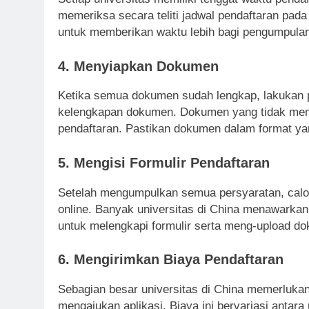
memeriksa secara teliti jadwal pendaftaran pada
untuk memberikan waktu lebih bagi pengumpula
4. Menyiapkan Dokumen
Ketika semua dokumen sudah lengkap, lakukan
kelengkapan dokumen. Dokumen yang tidak meme
pendaftaran. Pastikan dokumen dalam format yan
5. Mengisi Formulir Pendaftaran
Setelah mengumpulkan semua persyaratan, calon
online. Banyak universitas di China menawark
untuk melengkapi formulir serta meng-upload do
6. Mengirimkan Biaya Pendaftaran
Sebagian besar universitas di China memerlukan
mengajukan aplikasi. Biaya ini bervariasi antara