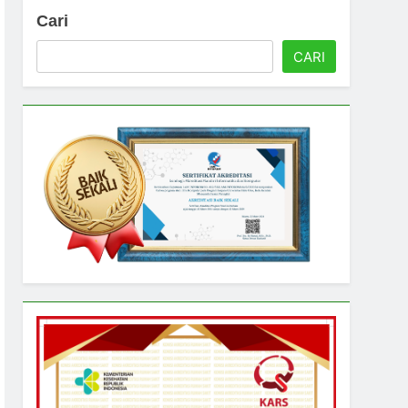
Cari
CARI