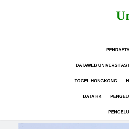
Un
PENDAFT
DATAWEB UNIVERSITAS 
TOGEL HONGKONG
H
DATA HK
PENGEL
PENGELU