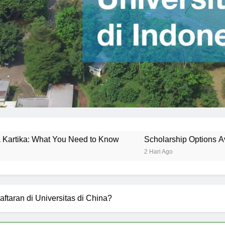
ed to Know
Scholarship Options Available at Universitas 
2 Hari Ago
taran di Universitas di China?