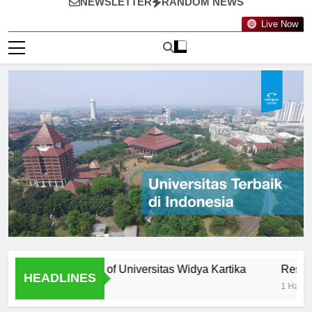
NEWSLETTER
RANDOM NEWS
Live Now
ty: Professors of Universitas Widya Kartika
Research Opp
HEADLINES
1 Hari Ago