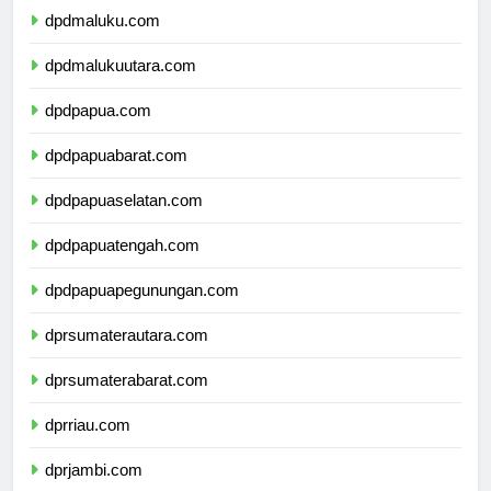
dpdmaluku.com
dpdmalukuutara.com
dpdpapua.com
dpdpapuabarat.com
dpdpapuaselatan.com
dpdpapuatengah.com
dpdpapuapegunungan.com
dprsumaterautara.com
dprsumaterabarat.com
dprriau.com
dprjambi.com