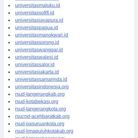
universitasambon.id
universitasmaluku.id
universitassofifi.id
universitasjayapura.id
universitaspapua.id
universitasmanokwari.id
universitassorong.id
universitaswanggar.id
universitaswalesi.id
universitassalor.id
universitasjakarta.id
universitassamarinda.id
universitasindonesia.org
rsud-tangerangkab.org
rsud-kotabekasi.org
rsud-tangerangkota.org
rsucnd-acehbaratkab.org
rsud-pasuruankota.org
rsud-limapuluhkotakab.org