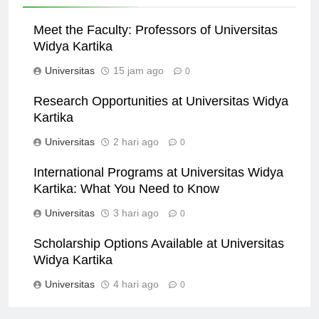
Related News
Meet the Faculty: Professors of Universitas
Widya Kartika
Universitas
15 jam ago
0
Research Opportunities at Universitas Widya
Kartika
Universitas
2 hari ago
0
International Programs at Universitas Widya
Kartika: What You Need to Know
Universitas
3 hari ago
0
Scholarship Options Available at Universitas
Widya Kartika
Universitas
4 hari ago
0