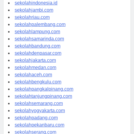
rsud-indonesia.org
sekolahindonesia.id
sekolahjambi.com
sekolahriau.com
sekolahpalembang.com
sekolahlampung.com
sekolahsamarinda.com
sekolahbandung.com
sekolahdenpasar.com
sekolahjakarta.com
sekolahmedan.com
sekolahaceh.com
sekolahbengkulu.com
sekolahpangkalpinang.com
sekolahtanjungpinang.com
sekolahsemarang.com
sekolahyogyakarta.com
sekolahpadang.com
sekolahpekanbaru.com