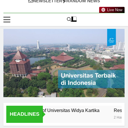
NEWSLETTER
RANDOM NEWS
Live Now
ty: Professors of Universitas Widya Kartika
Research Oppo
HEADLINES
2 Hari Ago