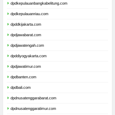
dpdkepulauanbangkabelitung.com
dpdkepulauanriau.com
dpddkijakarta.com
dpdjawabarat.com
dpdjawatengah.com
dpddiyogyakarta.com
dpdjawatimur.com
dpdbanten.com
dpdbali.com
dpdnusatenggarabarat.com
dpdnusatenggaratimur.com