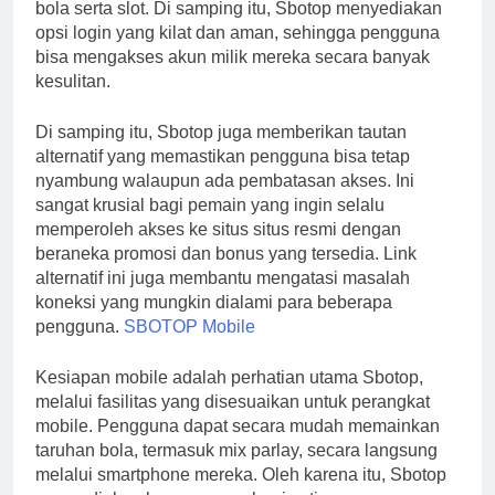
menavigasi melalui berbagai permainan misalnya judi
bola serta slot. Di samping itu, Sbotop menyediakan
opsi login yang kilat dan aman, sehingga pengguna
bisa mengakses akun milik mereka secara banyak
kesulitan.
Di samping itu, Sbotop juga memberikan tautan
alternatif yang memastikan pengguna bisa tetap
nyambung walaupun ada pembatasan akses. Ini
sangat krusial bagi pemain yang ingin selalu
memperoleh akses ke situs situs resmi dengan
beraneka promosi dan bonus yang tersedia. Link
alternatif ini juga membantu mengatasi masalah
koneksi yang mungkin dialami para beberapa
pengguna.
SBOTOP Mobile
Kesiapan mobile adalah perhatian utama Sbotop,
melalui fasilitas yang disesuaikan untuk perangkat
mobile. Pengguna dapat secara mudah memainkan
taruhan bola, termasuk mix parlay, secara langsung
melalui smartphone mereka. Oleh karena itu, Sbotop