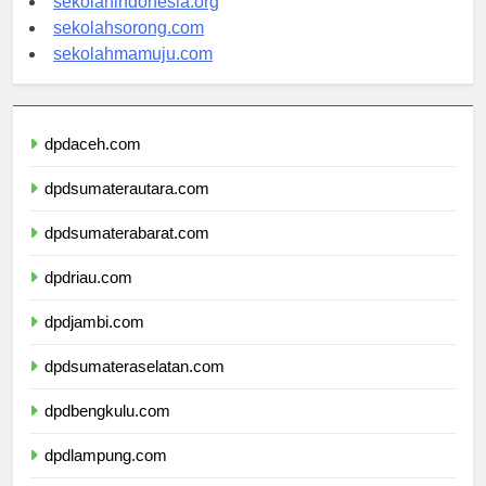
sekolahindonesia.org
sekolahsorong.com
sekolahmamuju.com
dpdaceh.com
dpdsumaterautara.com
dpdsumaterabarat.com
dpdriau.com
dpdjambi.com
dpdsumateraselatan.com
dpdbengkulu.com
dpdlampung.com