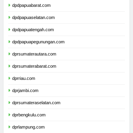
dpdpapuabarat.com
dpdpapuaselatan.com
dpdpapuatengah.com
dpdpapuapegunungan.com
dprsumaterautara.com
dprsumaterabarat.com
dprriau.com
dprjambi.com
dprsumateraselatan.com
dprbengkulu.com
dprlampung.com