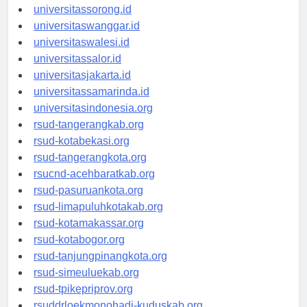
universitasmanokwari.id
universitassorong.id
universitaswanggar.id
universitaswalesi.id
universitassalor.id
universitasjakarta.id
universitassamarinda.id
universitasindonesia.org
rsud-tangerangkab.org
rsud-kotabekasi.org
rsud-tangerangkota.org
rsucnd-acehbaratkab.org
rsud-pasuruankota.org
rsud-limapuluhkotakab.org
rsud-kotamakassar.org
rsud-kotabogor.org
rsud-tanjungpinangkota.org
rsud-simeuluekab.org
rsud-tpikepriprov.org