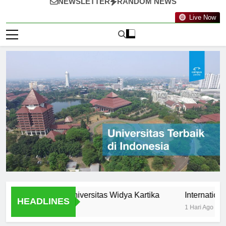
NEWSLETTER
RANDOM NEWS
Live Now
tunities at Universitas Widya Kartika
International Prog
HEADLINES
1 Hari Ago