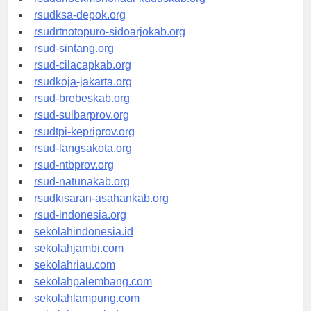
rsuddrloekmonohadi-kuduskab.org
rsudksa-depok.org
rsudrtnotopuro-sidoarjokab.org
rsud-sintang.org
rsud-cilacapkab.org
rsudkoja-jakarta.org
rsud-brebeskab.org
rsud-sulbarprov.org
rsudtpi-kepriprov.org
rsud-langsakota.org
rsud-ntbprov.org
rsud-natunakab.org
rsudkisaran-asahankab.org
rsud-indonesia.org
sekolahindonesia.id
sekolahjambi.com
sekolahriau.com
sekolahpalembang.com
sekolahlampung.com