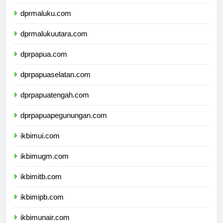
dprsulawesitenggara.com
dprmaluku.com
dprmalukuutara.com
dprpapua.com
dprpapuaselatan.com
dprpapuatengah.com
dprpapuapegunungan.com
ikbimui.com
ikbimugm.com
ikbimitb.com
ikbimipb.com