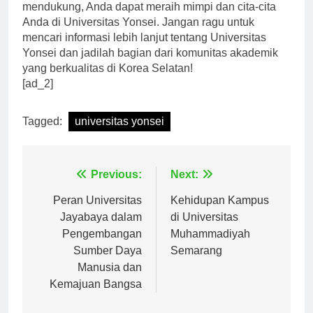
fasilitas modern dan lingkungan belajar yang
mendukung, Anda dapat meraih mimpi dan cita-cita
Anda di Universitas Yonsei. Jangan ragu untuk
mencari informasi lebih lanjut tentang Universitas
Yonsei dan jadilah bagian dari komunitas akademik
yang berkualitas di Korea Selatan!
[ad_2]
Tagged:
universitas yonsei
Navigasi
Previous:
Next:
pos
Peran Universitas
Kehidupan Kampus
Jayabaya dalam
di Universitas
Pengembangan
Muhammadiyah
Sumber Daya
Semarang
Manusia dan
Kemajuan Bangsa