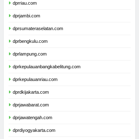
dprriau.com
dprjambi.com
dprsumateraselatan.com
dprbengkulu.com
dprlampung.com
dprkepulauanbangkabelitung.com
dprkepulauanriau.com
dprdkijakarta.com
dprjawabarat.com
dprjawatengah.com
dprdiyogyakarta.com