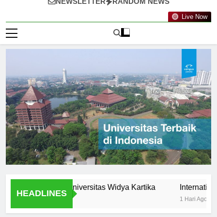
NEWSLETTER
RANDOM NEWS
Live Now
tunities at Universitas Widya Kartika
International Pro
HEADLINES
1 Hari Ago