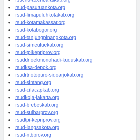
rsucnd-acehbaratkab.org
rsud-pasuruankota.org
rsud-limapuluhkotakab.org
rsud-kotamakassar.org
rsud-kotabogor.org
rsud-tanjungpinangkota.org
rsud-simeuluekab.org
rsud-tpikepriprov.org
rsuddrloekmonohadi-kuduskab.org
rsudksa-depok.org
rsudrtnotopuro-sidoarjokab.org
rsud-sintang.org
rsud-cilacapkab.org
rsudkoja-jakarta.org
rsud-brebeskab.org
rsud-sulbarprov.org
rsudtpi-kepriprov.org
rsud-langsakota.org