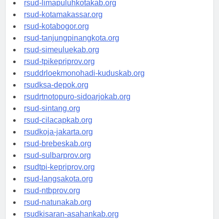
rsud-limapuluhkotakab.org
rsud-kotamakassar.org
rsud-kotabogor.org
rsud-tanjungpinangkota.org
rsud-simeuluekab.org
rsud-tpikepriprov.org
rsuddrloekmonohadi-kuduskab.org
rsudksa-depok.org
rsudrtnotopuro-sidoarjokab.org
rsud-sintang.org
rsud-cilacapkab.org
rsudkoja-jakarta.org
rsud-brebeskab.org
rsud-sulbarprov.org
rsudtpi-kepriprov.org
rsud-langsakota.org
rsud-ntbprov.org
rsud-natunakab.org