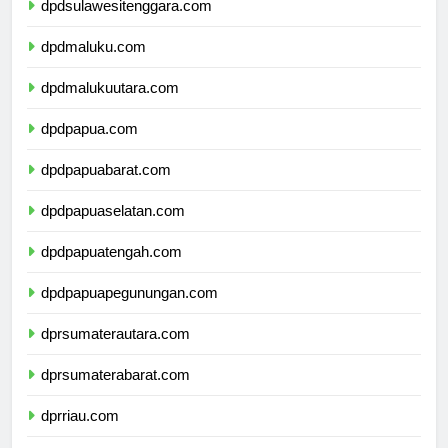
dpdsulawesitenggara.com
dpdmaluku.com
dpdmalukuutara.com
dpdpapua.com
dpdpapuabarat.com
dpdpapuaselatan.com
dpdpapuatengah.com
dpdpapuapegunungan.com
dprsumaterautara.com
dprsumaterabarat.com
dprriau.com