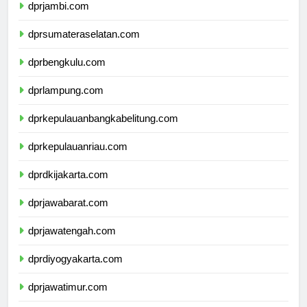
dprjambi.com
dprsumateraselatan.com
dprbengkulu.com
dprlampung.com
dprkepulauanbangkabelitung.com
dprkepulauanriau.com
dprdkijakarta.com
dprjawabarat.com
dprjawatengah.com
dprdiyogyakarta.com
dprjawatimur.com