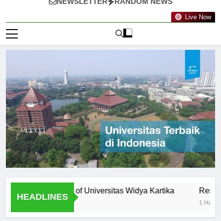
NEWSLETTER
RANDOM NEWS
Live Now
ty: Professors of Universitas Widya Kartika
Research Oppo
HEADLINES
1 Hari Ago