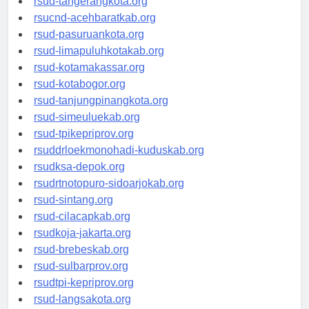
rsud-tangerangkota.org
rsucnd-acehbaratkab.org
rsud-pasuruankota.org
rsud-limapuluhkotakab.org
rsud-kotamakassar.org
rsud-kotabogor.org
rsud-tanjungpinangkota.org
rsud-simeuluekab.org
rsud-tpikepriprov.org
rsuddrloekmonohadi-kuduskab.org
rsudksa-depok.org
rsudrtnotopuro-sidoarjokab.org
rsud-sintang.org
rsud-cilacapkab.org
rsudkoja-jakarta.org
rsud-brebeskab.org
rsud-sulbarprov.org
rsudtpi-kepriprov.org