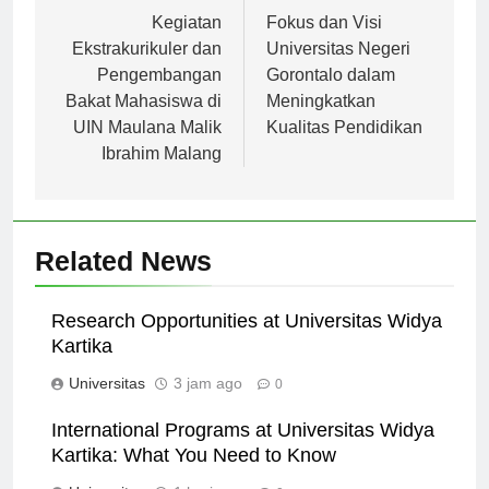
Navigasi
Previous:
Next:
pos
Kegiatan
Fokus dan Visi
Ekstrakurikuler dan
Universitas Negeri
Pengembangan
Gorontalo dalam
Bakat Mahasiswa di
Meningkatkan
UIN Maulana Malik
Kualitas Pendidikan
Ibrahim Malang
Related News
Research Opportunities at Universitas Widya
Kartika
Universitas
3 jam ago
0
International Programs at Universitas Widya
Kartika: What You Need to Know