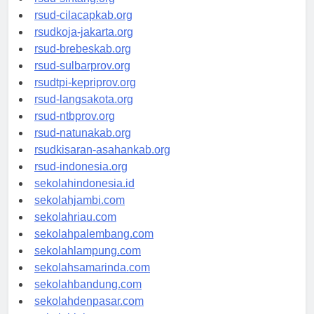
rsud-sintang.org
rsud-cilacapkab.org
rsudkoja-jakarta.org
rsud-brebeskab.org
rsud-sulbarprov.org
rsudtpi-kepriprov.org
rsud-langsakota.org
rsud-ntbprov.org
rsud-natunakab.org
rsudkisaran-asahankab.org
rsud-indonesia.org
sekolahindonesia.id
sekolahjambi.com
sekolahriau.com
sekolahpalembang.com
sekolahlampung.com
sekolahsamarinda.com
sekolahbandung.com
sekolahdenpasar.com