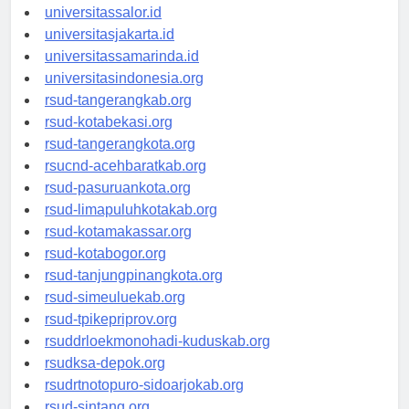
universitaswalesi.id
universitassalor.id
universitasjakarta.id
universitassamarinda.id
universitasindonesia.org
rsud-tangerangkab.org
rsud-kotabekasi.org
rsud-tangerangkota.org
rsucnd-acehbaratkab.org
rsud-pasuruankota.org
rsud-limapuluhkotakab.org
rsud-kotamakassar.org
rsud-kotabogor.org
rsud-tanjungpinangkota.org
rsud-simeuluekab.org
rsud-tpikepriprov.org
rsuddrloekmonohadi-kuduskab.org
rsudksa-depok.org
rsudrtnotopuro-sidoarjokab.org