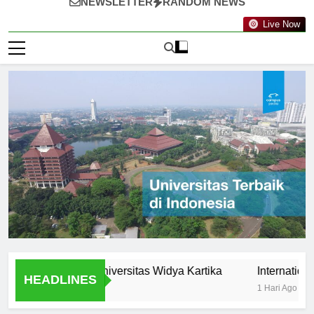
NEWSLETTER
RANDOM NEWS
Live Now
tunities at Universitas Widya Kartika
International Pro
HEADLINES
1 Hari Ago