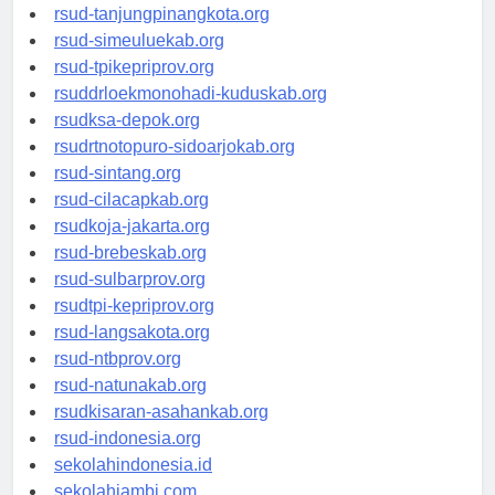
rsud-kotabogor.org
rsud-tanjungpinangkota.org
rsud-simeuluekab.org
rsud-tpikepriprov.org
rsuddrloekmonohadi-kuduskab.org
rsudksa-depok.org
rsudrtnotopuro-sidoarjokab.org
rsud-sintang.org
rsud-cilacapkab.org
rsudkoja-jakarta.org
rsud-brebeskab.org
rsud-sulbarprov.org
rsudtpi-kepriprov.org
rsud-langsakota.org
rsud-ntbprov.org
rsud-natunakab.org
rsudkisaran-asahankab.org
rsud-indonesia.org
sekolahindonesia.id