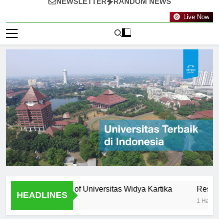
NEWSLETTER
RANDOM NEWS
Live Now
ty: Professors of Universitas Widya Kartika
Research Oppo
HEADLINES
1 Hari Ago