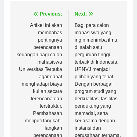
Navigasi
Previous:
Next:
pos
Artikel ini akan
Bagi para calon
membahas
mahasiswa yang
pentingnya
ingin menimba ilmu
perencanaan
di salah satu
keuangan bagi calon
perguruan tinggi
mahasiswa
terbaik di Indonesia,
Universitas Terbuka
UPNVJ menjadi
agar dapat
pilihan yang tepat.
menghadapi biaya
Dengan berbagai
kuliah secara
program studi yang
terencana dan
berkualitas, fasilitas
terstruktur.
pendukung yang
Pembahasan
memadai, serta
meliputi langkah-
kerjasama dengan
langkah
instansi dan