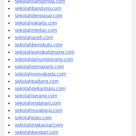
sekolahsamarinda.com
sekolahbandung.com
sekolahdenpasar.com
sekolahjakarta.com
sekolahmedan.com
sekolahaceh.com
sekolahbengkulu.com
sekolahpangkalpinang.com
sekolahtanjungpinang.com
sekolahsemarang.com
sekolahyogyakarta.com
sekolahpadang.com
sekolahpekanbaru.com
sekolahserang.com
sekolahmataram.com
sekolahsurabaya.com
sekolahpalu.com
sekolahmakassar.com