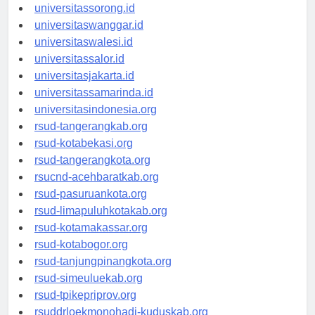
universitasmanokwari.id
universitassorong.id
universitaswanggar.id
universitaswalesi.id
universitassalor.id
universitasjakarta.id
universitassamarinda.id
universitasindonesia.org
rsud-tangerangkab.org
rsud-kotabekasi.org
rsud-tangerangkota.org
rsucnd-acehbaratkab.org
rsud-pasuruankota.org
rsud-limapuluhkotakab.org
rsud-kotamakassar.org
rsud-kotabogor.org
rsud-tanjungpinangkota.org
rsud-simeuluekab.org
rsud-tpikepriprov.org