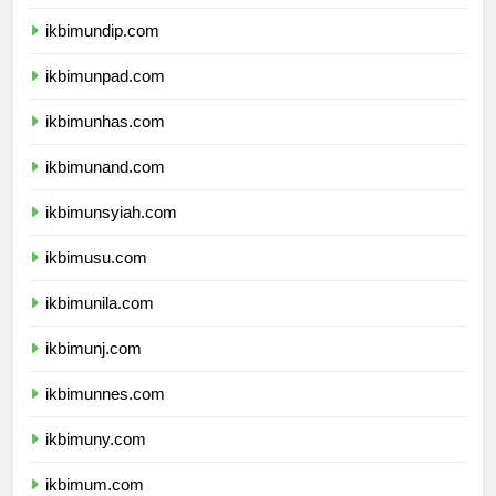
ikbimunair.com
ikbimundip.com
ikbimunpad.com
ikbimunhas.com
ikbimunand.com
ikbimunsyiah.com
ikbimusu.com
ikbimunila.com
ikbimunj.com
ikbimunnes.com
ikbimuny.com