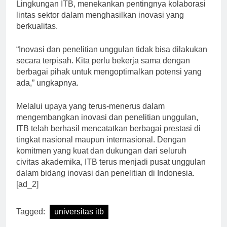
Ir. Nandi Haerudin, Dekan Fakultas Teknik Sipil dan
Lingkungan ITB, menekankan pentingnya kolaborasi
lintas sektor dalam menghasilkan inovasi yang
berkualitas.
“Inovasi dan penelitian unggulan tidak bisa dilakukan
secara terpisah. Kita perlu bekerja sama dengan
berbagai pihak untuk mengoptimalkan potensi yang
ada,” ungkapnya.
Melalui upaya yang terus-menerus dalam
mengembangkan inovasi dan penelitian unggulan,
ITB telah berhasil mencatatkan berbagai prestasi di
tingkat nasional maupun internasional. Dengan
komitmen yang kuat dan dukungan dari seluruh
civitas akademika, ITB terus menjadi pusat unggulan
dalam bidang inovasi dan penelitian di Indonesia.
[ad_2]
Tagged:
universitas itb