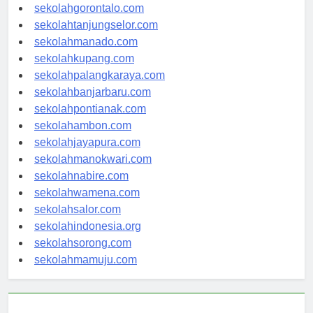
sekolahkendari.com
sekolahgorontalo.com
sekolahtanjungselor.com
sekolahmanado.com
sekolahkupang.com
sekolahpalangkaraya.com
sekolahbanjarbaru.com
sekolahpontianak.com
sekolahambon.com
sekolahjayapura.com
sekolahmanokwari.com
sekolahnabire.com
sekolahwamena.com
sekolahsalor.com
sekolahindonesia.org
sekolahsorong.com
sekolahmamuju.com