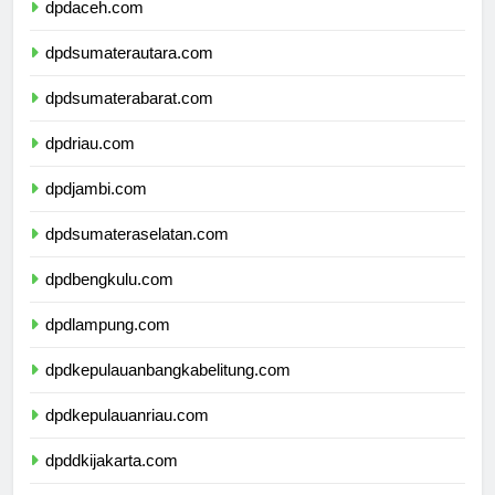
dpdaceh.com
dpdsumaterautara.com
dpdsumaterabarat.com
dpdriau.com
dpdjambi.com
dpdsumateraselatan.com
dpdbengkulu.com
dpdlampung.com
dpdkepulauanbangkabelitung.com
dpdkepulauanriau.com
dpddkijakarta.com