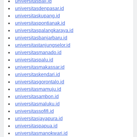
universitasbali.id
universitasdenpasar.id
universitaskupang.id
universitaspontianak.id
universitaspalangkaraya.id
universitasbanjarbaru.id
universitastanjungselor.id
universitasmanado.id
universitaspalu.id
universitasmakassar.id
universitaskendari.id
universitasgorontalo.id
universitasmamuju.id
universitasambon.id
universitasmaluku.id
universitassofifi.id
universitasjayapura.id
universitaspapua.id