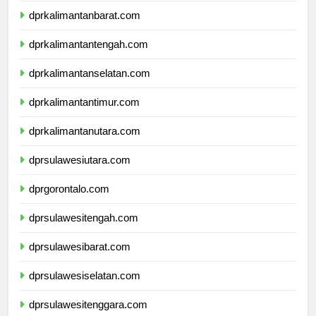
dprkalimantanbarat.com
dprkalimantantengah.com
dprkalimantanselatan.com
dprkalimantantimur.com
dprkalimantanutara.com
dprsulawesiutara.com
dprgorontalo.com
dprsulawesitengah.com
dprsulawesibarat.com
dprsulawesiselatan.com