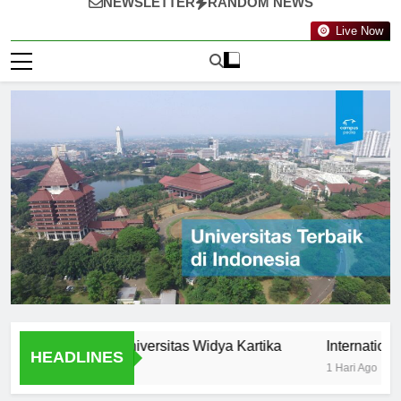
NEWSLETTER
RANDOM NEWS
Live Now
unities at Universitas Widya Kartika
International Prog
HEADLINES
1 Hari Ago