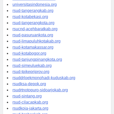
universitassamarinda.id
universitasindonesia.org
rsud-tangerangkab.org
rsud-kotabekasi.org
rsud-tangerangkota.org
rsucnd-acehbaratkab.org
rsud-pasuruankota.org
rsud-limapuluhkotakab.org
rsud-kotamakassar.org
rsud-kotabogor.org
rsud-tanjungpinangkota.org
rsud-simeuluekab.org
rsud-tpikepriprov.org
rsuddrloekmonohadi-kuduskab.org
rsudksa-depok.org
rsudrtnotopuro-sidoarjokab.org
rsud-sintang.org
rsud-cilacapkab.org
rsudkoja-jakarta.org