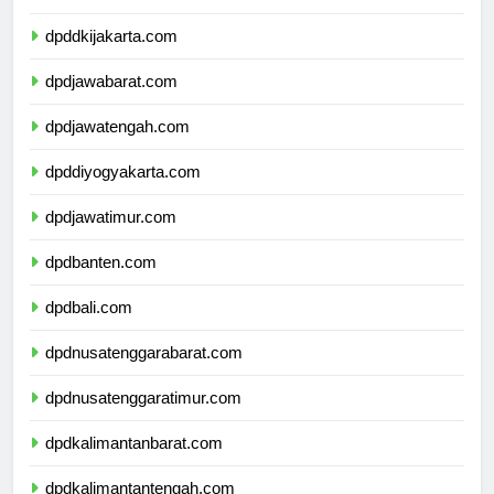
dpdkepulauanriau.com
dpddkijakarta.com
dpdjawabarat.com
dpdjawatengah.com
dpddiyogyakarta.com
dpdjawatimur.com
dpdbanten.com
dpdbali.com
dpdnusatenggarabarat.com
dpdnusatenggaratimur.com
dpdkalimantanbarat.com