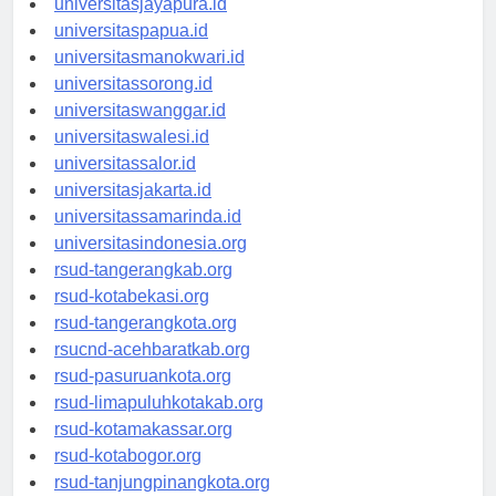
universitasjayapura.id
universitaspapua.id
universitasmanokwari.id
universitassorong.id
universitaswanggar.id
universitaswalesi.id
universitassalor.id
universitasjakarta.id
universitassamarinda.id
universitasindonesia.org
rsud-tangerangkab.org
rsud-kotabekasi.org
rsud-tangerangkota.org
rsucnd-acehbaratkab.org
rsud-pasuruankota.org
rsud-limapuluhkotakab.org
rsud-kotamakassar.org
rsud-kotabogor.org