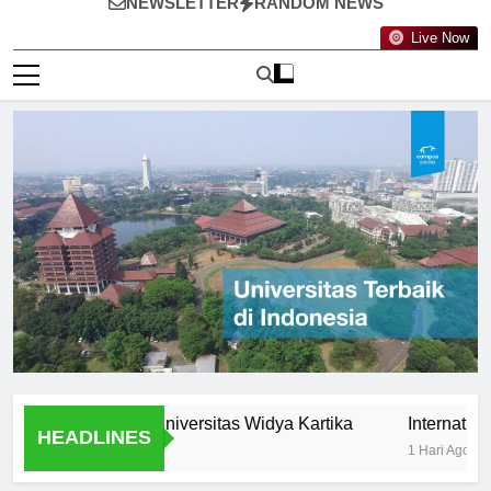
NEWSLETTER
RANDOM NEWS
Live Now
tunities at Universitas Widya Kartika
International Pro
HEADLINES
1 Hari Ago