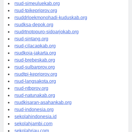
rsud-tanjungpinangkota.org
rsud-simeuluekab.org
rsud-tpikepriprov.org
rsuddrloekmonohadi-kuduskab.org
rsudksa-depok.org
rsudrtnotopuro-sidoarjokab.org
rsud-sintang.org
rsud-cilacapkab.org
rsudkoja-jakarta.org
rsud-brebeskab.org
rsud-sulbarprov.org
rsudtpi-kepriprov.org
rsud-langsakota.org
rsud-ntbprov.org
rsud-natunakab.org
rsudkisaran-asahankab.org
rsud-indonesia.org
sekolahindonesia.id
sekolahjambi.com