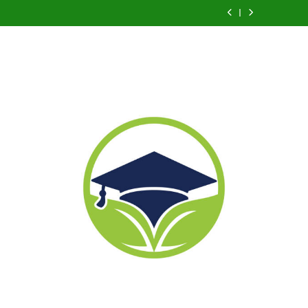
Career
Exploring
Campus
at
Available
After
Campus
at
Available
Opportunities
the
Facilities
Universitas
at
Graduating
Facilities
Universitas
at
After
Campus
of
Widya
Universitas
from
of
Widya
Universitas
Graduating
Facilities
Universitas
Kartika:
Widya
Universitas
Universitas
Kartika:
Widya
from
of
Widya
What
Kartika
Widya
Widya
What
Kartika
Universitas
Universitas
Kartika
You
Kartika
Kartika
You
Widya
Widya
Need
Need
Kartika
Kartika
to
to
Know
Know