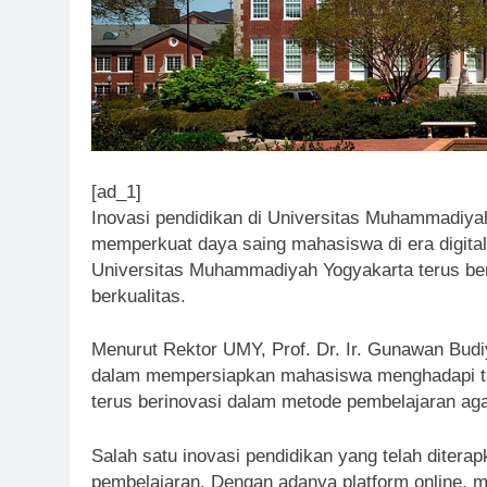
[ad_1]
Inovasi pendidikan di Universitas Muhammadiya
memperkuat daya saing mahasiswa di era digita
Universitas Muhammadiyah Yogyakarta terus be
berkualitas.
Menurut Rektor UMY, Prof. Dr. Ir. Gunawan Budi
dalam mempersiapkan mahasiswa menghadapi tant
terus berinovasi dalam metode pembelajaran aga
Salah satu inovasi pendidikan yang telah diter
pembelajaran. Dengan adanya platform online,