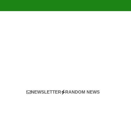
NEWSLETTER
RANDOM NEWS