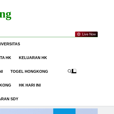
ang
Live Now
IVERSITAS
TA HK
KELUARAN HK
NI
TOGEL HONGKONG
GKONG
HK HARI INI
ARAN SDY