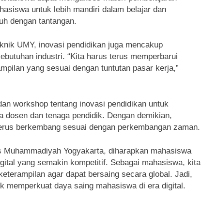
asiswa untuk lebih mandiri dalam belajar dan
uh dengan tantangan.
Teknik UMY, inovasi pendidikan juga mencakup
butuhan industri. “Kita harus terus memperbarui
mpilan yang sesuai dengan tuntutan pasar kerja,”
dan workshop tentang inovasi pendidikan untuk
 dosen dan tenaga pendidik. Dengan demikian,
terus berkembang sesuai dengan perkembangan zaman.
tas Muhammadiyah Yogyakarta, diharapkan mahasiswa
igital yang semakin kompetitif. Sebagai mahasiswa, kita
eterampilan agar dapat bersaing secara global. Jadi,
uk memperkuat daya saing mahasiswa di era digital.