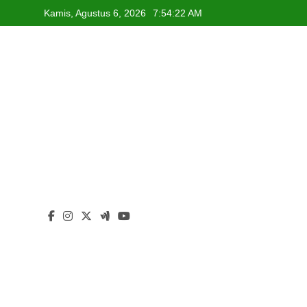
Skip
Kamis, Agustus 6, 2026
7:54:24 AM
to
content