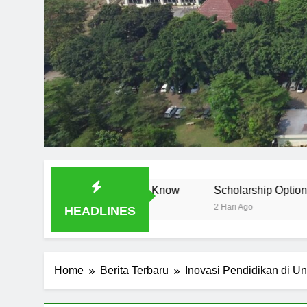
Need to Know
Scholarship Options Available at Universita
2 Hari Ago
HEADLINES
Home
Berita Terbaru
Inovasi Pendidikan di U