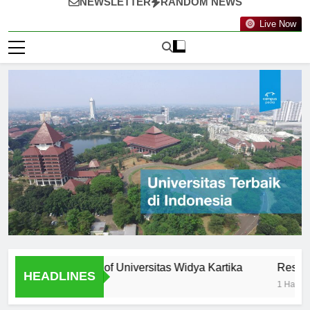
NEWSLETTER
RANDOM NEWS
Live Now
ty: Professors of Universitas Widya Kartika
Research Oppo
HEADLINES
1 Hari Ago