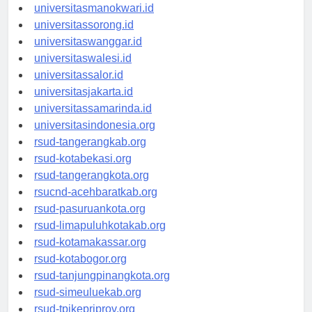
universitaspapua.id
universitasmanokwari.id
universitassorong.id
universitaswanggar.id
universitaswalesi.id
universitassalor.id
universitasjakarta.id
universitassamarinda.id
universitasindonesia.org
rsud-tangerangkab.org
rsud-kotabekasi.org
rsud-tangerangkota.org
rsucnd-acehbaratkab.org
rsud-pasuruankota.org
rsud-limapuluhkotakab.org
rsud-kotamakassar.org
rsud-kotabogor.org
rsud-tanjungpinangkota.org
rsud-simeuluekab.org