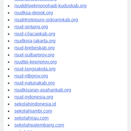
rsud-tpikepriprov.org
rsuddrloekmonohadi-kuduskab.org
rsudksa-depok.org
rsudrtnotopuro-sidoarjokab.org
rsud-sintang.org
rsud-cilacapkab.org
rsudkoja-jakarta.org
rsud-brebeskab.org
rsud-sulbarprov.org
rsudtpi-kepriprov.org
rsud-langsakota.org
rsud-ntbprov.org
rsud-natunakab.org
rsudkisaran-asahankab.org
rsud-indonesia.org
sekolahindonesia.id
sekolahjambi.com
sekolahriau.com
sekolahpalembang.com