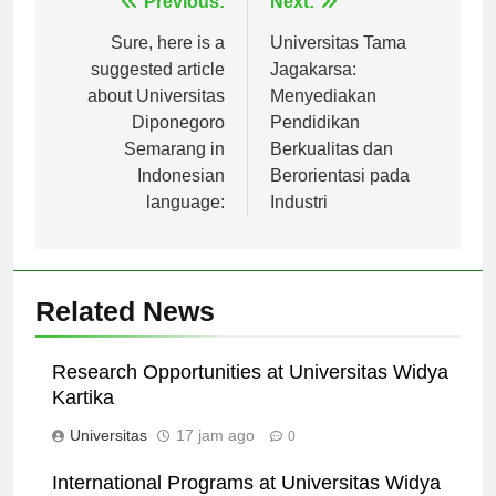
Navigasi
Previous:
Next:
pos
Sure, here is a
Universitas Tama
suggested article
Jagakarsa:
about Universitas
Menyediakan
Diponegoro
Pendidikan
Semarang in
Berkualitas dan
Indonesian
Berorientasi pada
language:
Industri
Related News
Research Opportunities at Universitas Widya
Kartika
Universitas
17 jam ago
0