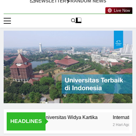
NEWSLETTER
RANDOM NEWS
Live Now
ortunities at Universitas Widya Kartika
International P
HEADLINES
2 Hari Ago