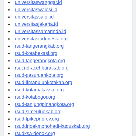
universitassorong.id
universitaswanggar.id
universitaswalesi.id
universitassalor.id
universitasjakarta.id
universitassamarinda.id
universitasindonesia.org
rsud-tangerangkab.org
rsud-kotabekasi.org
rsud-tangerangkota.org
rsucnd-acehbaratkab.org
rsud-pasuruankota.org
rsud-limapuluhkotakab.org
rsud-kotamakassar.org
rsud-kotabogor.org
rsud-tanjungpinangkota.org
rsud-simeuluekab.org
rsud-tpikepriprov.org
rsuddrloekmonohadi-kuduskab.org