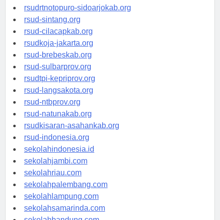
rsudksa-depok.org
rsudrtnotopuro-sidoarjokab.org
rsud-sintang.org
rsud-cilacapkab.org
rsudkoja-jakarta.org
rsud-brebeskab.org
rsud-sulbarprov.org
rsudtpi-kepriprov.org
rsud-langsakota.org
rsud-ntbprov.org
rsud-natunakab.org
rsudkisaran-asahankab.org
rsud-indonesia.org
sekolahindonesia.id
sekolahjambi.com
sekolahriau.com
sekolahpalembang.com
sekolahlampung.com
sekolahsamarinda.com