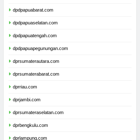
dpdpapua.com
dpdpapuabarat.com
dpdpapuaselatan.com
dpdpapuatengah.com
dpdpapuapegunungan.com
dprsumaterautara.com
dprsumaterabarat.com
dprriau.com
dprjambi.com
dprsumateraselatan.com
dprbengkulu.com