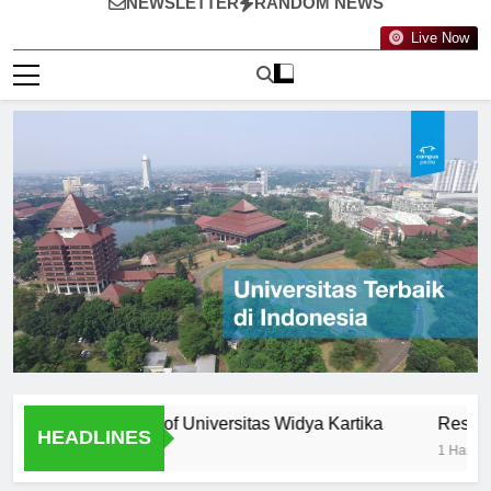
NEWSLETTER
RANDOM NEWS
Live Now
ty: Professors of Universitas Widya Kartika
Research Oppo
HEADLINES
1 Hari Ago