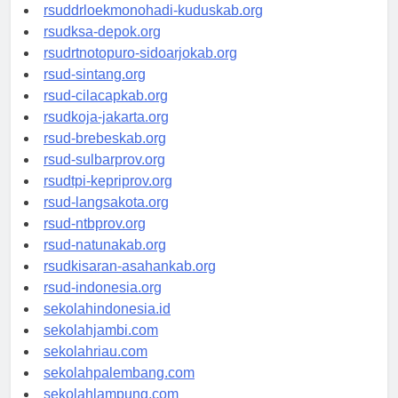
rsud-tpikepriprov.org
rsuddrloekmonohadi-kuduskab.org
rsudksa-depok.org
rsudrtnotopuro-sidoarjokab.org
rsud-sintang.org
rsud-cilacapkab.org
rsudkoja-jakarta.org
rsud-brebeskab.org
rsud-sulbarprov.org
rsudtpi-kepriprov.org
rsud-langsakota.org
rsud-ntbprov.org
rsud-natunakab.org
rsudkisaran-asahankab.org
rsud-indonesia.org
sekolahindonesia.id
sekolahjambi.com
sekolahriau.com
sekolahpalembang.com