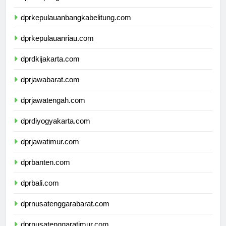
dprlampung.com
dprkepulauanbangkabelitung.com
dprkepulauanriau.com
dprdkijakarta.com
dprjawabarat.com
dprjawatengah.com
dprdiyogyakarta.com
dprjawatimur.com
dprbanten.com
dprbali.com
dprnusatenggarabarat.com