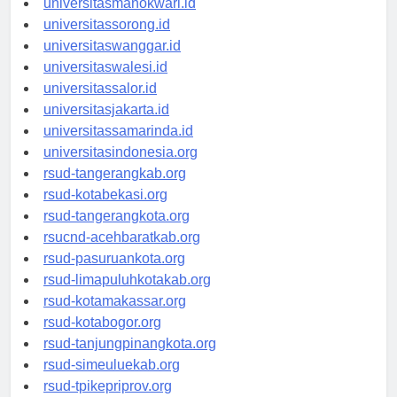
universitasmanokwari.id
universitassorong.id
universitaswanggar.id
universitaswalesi.id
universitassalor.id
universitasjakarta.id
universitassamarinda.id
universitasindonesia.org
rsud-tangerangkab.org
rsud-kotabekasi.org
rsud-tangerangkota.org
rsucnd-acehbaratkab.org
rsud-pasuruankota.org
rsud-limapuluhkotakab.org
rsud-kotamakassar.org
rsud-kotabogor.org
rsud-tanjungpinangkota.org
rsud-simeuluekab.org