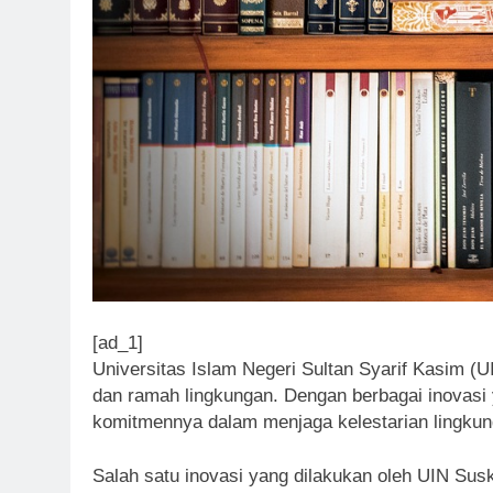
[ad_1]
Universitas Islam Negeri Sultan Syarif Kasim (
dan ramah lingkungan. Dengan berbagai inovas
komitmennya dalam menjaga kelestarian lingkun
Salah satu inovasi yang dilakukan oleh UIN Su