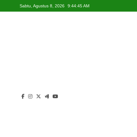
Skip
Sabtu, Agustus 8, 2026
9:44:47 AM
to
content