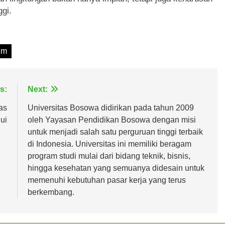
ggi.
sim
s:
Next:
as
Universitas Bosowa didirikan pada tahun 2009
ui
oleh Yayasan Pendidikan Bosowa dengan misi
untuk menjadi salah satu perguruan tinggi terbaik
di Indonesia. Universitas ini memiliki beragam
program studi mulai dari bidang teknik, bisnis,
hingga kesehatan yang semuanya didesain untuk
memenuhi kebutuhan pasar kerja yang terus
berkembang.