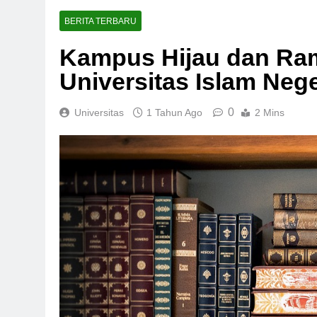
BERITA TERBARU
Kampus Hijau dan Ram
Universitas Islam Nege
0
Universitas
1 Tahun Ago
2 Mins