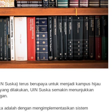
UIN Suska) terus berupaya untuk menjadi kampus hijau
i yang dilakukan, UIN Suska semakin menunjukkan
gan.
ska adalah dengan mengimplementasikan sistem