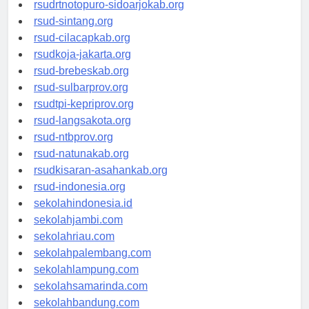
rsudksa-depok.org
rsudrtnotopuro-sidoarjokab.org
rsud-sintang.org
rsud-cilacapkab.org
rsudkoja-jakarta.org
rsud-brebeskab.org
rsud-sulbarprov.org
rsudtpi-kepriprov.org
rsud-langsakota.org
rsud-ntbprov.org
rsud-natunakab.org
rsudkisaran-asahankab.org
rsud-indonesia.org
sekolahindonesia.id
sekolahjambi.com
sekolahriau.com
sekolahpalembang.com
sekolahlampung.com
sekolahsamarinda.com