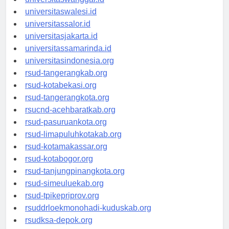
universitaswanggar.id
universitaswalesi.id
universitassalor.id
universitasjakarta.id
universitassamarinda.id
universitasindonesia.org
rsud-tangerangkab.org
rsud-kotabekasi.org
rsud-tangerangkota.org
rsucnd-acehbaratkab.org
rsud-pasuruankota.org
rsud-limapuluhkotakab.org
rsud-kotamakassar.org
rsud-kotabogor.org
rsud-tanjungpinangkota.org
rsud-simeuluekab.org
rsud-tpikepriprov.org
rsuddrloekmonohadi-kuduskab.org