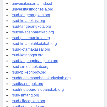
universitasjakarta.id
universitassamarinda.id
universitasindonesia.org
rsud-tangerangkab.org
rsud-kotabekasi.org
rsud-tangerangkota.org
rsucnd-acehbaratkab.org
rsud-pasuruankota.org
rsud-limapuluhkotakab.org
rsud-kotamakassar.org
rsud-kotabogor.org
rsud-tanjungpinangkota.org
rsud-simeuluekab.org
rsud-tpikepriprov.org
rsuddrloekmonohadi-kuduskab.org
rsudksa-depok.org
rsudrtnotopuro-sidoarjokab.org
rsud-sintang.org
rsud-cilacapkab.org