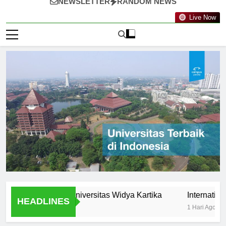
NEWSLETTER
RANDOM NEWS
Live Now
rtunities at Universitas Widya Kartika
International Pro
HEADLINES
1 Hari Ago