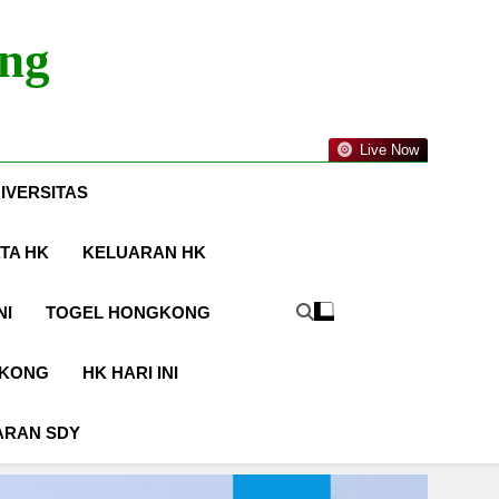
ang
Live Now
IVERSITAS
TA HK
KELUARAN HK
NI
TOGEL HONGKONG
GKONG
HK HARI INI
ARAN SDY