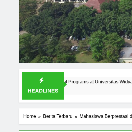
International Programs at Universitas Widya Kartika: What You
1 Hari Ago
HEADLINES
Home
Berita Terbaru
Mahasiswa Berprestasi d