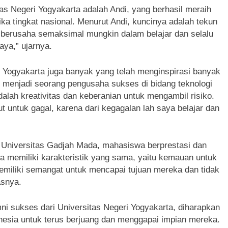
as Negeri Yogyakarta adalah Andi, yang berhasil meraih
ka tingkat nasional. Menurut Andi, kuncinya adalah tekun
 berusaha semaksimal mungkin dalam belajar dan selalu
ya,” ujarnya.
ri Yogyakarta juga banyak yang telah menginspirasi banyak
ah menjadi seorang pengusaha sukses di bidang teknologi
alah kreativitas dan keberanian untuk mengambil risiko.
t untuk gagal, karena dari kegagalan lah saya belajar dan
i Universitas Gadjah Mada, mahasiswa berprestasi dan
ta memiliki karakteristik yang sama, yaitu kemauan untuk
emiliki semangat untuk mencapai tujuan mereka dan tidak
asnya.
i sukses dari Universitas Negeri Yogyakarta, diharapkan
onesia untuk terus berjuang dan menggapai impian mereka.