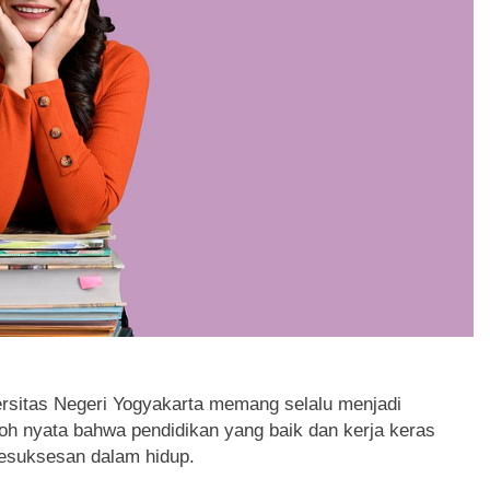
rsitas Negeri Yogyakarta memang selalu menjadi
toh nyata bahwa pendidikan yang baik dan kerja keras
esuksesan dalam hidup.