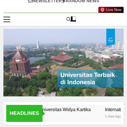
NEWSLETTER
RANDOM NEWS
Live Now
rtunities at Universitas Widya Kartika
International Pro
HEADLINES
1 Hari Ago