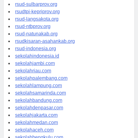
rsud-brebeskab.org
rsud-sulbarprov.org
rsudtpi-kepriprov.org
rsud-langsakota.org
rsud-ntbprov.org
rsud-natunakab.org
rsudkisaran-asahankab.org
rsud-indonesia.org
sekolahindonesia.id
sekolahjambi.com
sekolahriau.com
sekolahpalembang.com
sekolahlampung.com
sekolahsamarinda.com
sekolahbandung.com
sekolahdenpasar.com
sekolahjakarta.com
sekolahmedan.com
sekolahaceh.com