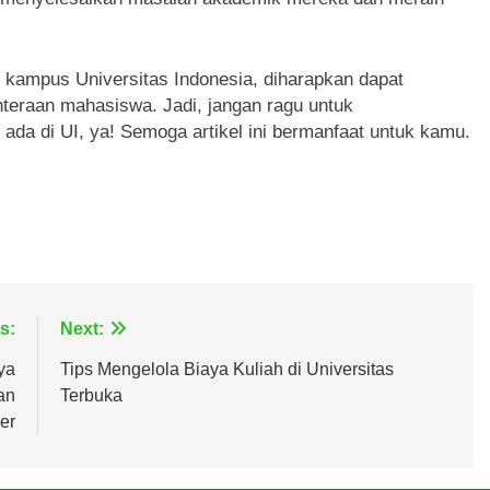
i kampus Universitas Indonesia, diharapkan dapat
teraan mahasiswa. Jadi, jangan ragu untuk
ada di UI, ya! Semoga artikel ini bermanfaat untuk kamu.
s:
Next:
ya
Tips Mengelola Biaya Kuliah di Universitas
an
Terbuka
er