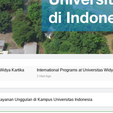
national Programs at Universitas Widya Kartika: What You Need
Ago
Layanan Unggulan di Kampus Universitas Indonesia