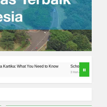
 to Know
Scholarship Options Available at Universitas Wi
3 Hari Ago