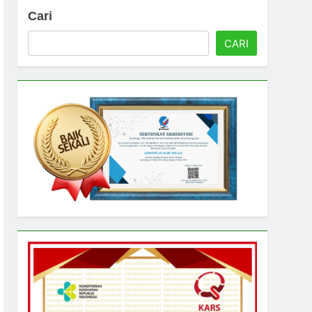
Cari
CARI