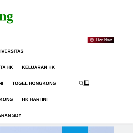
ang
Live Now
IVERSITAS
TA HK
KELUARAN HK
NI
TOGEL HONGKONG
GKONG
HK HARI INI
ARAN SDY