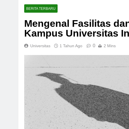
BERITA TERBARU
Mengenal Fasilitas da
Kampus Universitas I
0
Universitas
1 Tahun Ago
2 Mins