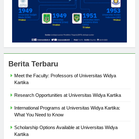
Berita Terbaru
Meet the Faculty: Professors of Universitas Widya
Kartika
Research Opportunities at Universitas Widya Kartika
International Programs at Universitas Widya Kartika:
What You Need to Know
Scholarship Options Available at Universitas Widya