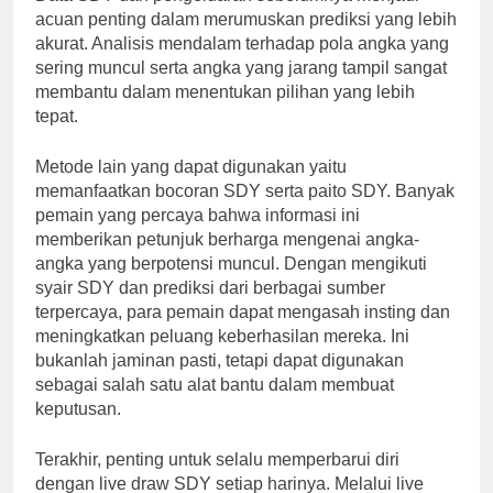
Data SDY dan pengeluaran sebelumnya menjadi
acuan penting dalam merumuskan prediksi yang lebih
akurat. Analisis mendalam terhadap pola angka yang
sering muncul serta angka yang jarang tampil sangat
membantu dalam menentukan pilihan yang lebih
tepat.
Metode lain yang dapat digunakan yaitu
memanfaatkan bocoran SDY serta paito SDY. Banyak
pemain yang percaya bahwa informasi ini
memberikan petunjuk berharga mengenai angka-
angka yang berpotensi muncul. Dengan mengikuti
syair SDY dan prediksi dari berbagai sumber
terpercaya, para pemain dapat mengasah insting dan
meningkatkan peluang keberhasilan mereka. Ini
bukanlah jaminan pasti, tetapi dapat digunakan
sebagai salah satu alat bantu dalam membuat
keputusan.
Terakhir, penting untuk selalu memperbarui diri