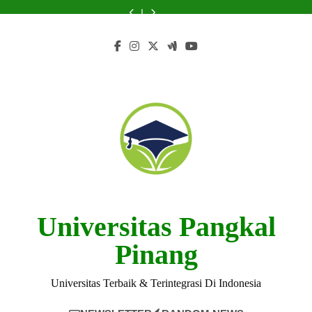
Skip
at
Professors
Universitas
Universitas
at
Professors
Universitas
at
Available
Universitas
of
Widya
Widya
Universitas
of
Widya
Universitas
at
to
Widya
Universitas
Kartika
Kartika:
Widya
Universitas
Kartika
Widya
Universitas
content
Kartika
Widya
What
Kartika
Widya
Kartika:
Widya
Kartika
You
Kartika
What
Kartika
Need
You
to
Need
Know
to
Know
Universitas Pangkal
Pinang
Universitas Terbaik & Terintegrasi Di Indonesia