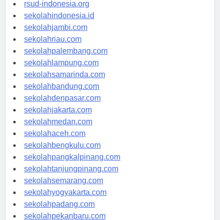
rsudkisaran-asahankab.org
rsud-indonesia.org
sekolahindonesia.id
sekolahjambi.com
sekolahriau.com
sekolahpalembang.com
sekolahlampung.com
sekolahsamarinda.com
sekolahbandung.com
sekolahdenpasar.com
sekolahjakarta.com
sekolahmedan.com
sekolahaceh.com
sekolahbengkulu.com
sekolahpangkalpinang.com
sekolahtanjungpinang.com
sekolahsemarang.com
sekolahyogyakarta.com
sekolahpadang.com