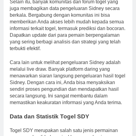
Selain itu, banyak komunitas dan forum togel yang
juga membagikan data pengeluaran Sidney secara
berkala. Bergabung dengan komunitas ini bisa
memberikan Anda akses lebih mudah kepada semua
informasi terkait togel, termasuk prediksi dan bocoran.
Dapatkan update dari para pemain berpengalaman
yang sering berbagi analisis dan strategi yang telah
terbukti efektif.
Cara lain untuk melihat pengeluaran Sidney adalah
melalui live draw. Banyak platform daring yang
menawarkan siaran langsung pengeluaran hasil togel
Sidney. Dengan cara ini, Anda bisa menyaksikan
sendiri proses pengundian dan mendapatkan hasil
secara langsung. Ini sangat membantu dalam
memastikan keakuratan informasi yang Anda terima.
Data dan Statistik Togel SDY
Togel SDY merupakan salah satu jenis permainan