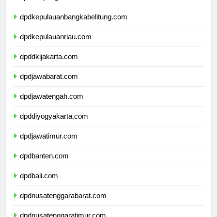
dpdlampung.com
dpdkepulauanbangkabelitung.com
dpdkepulauanriau.com
dpddkijakarta.com
dpdjawabarat.com
dpdjawatengah.com
dpddiyogyakarta.com
dpdjawatimur.com
dpdbanten.com
dpdbali.com
dpdnusatenggarabarat.com