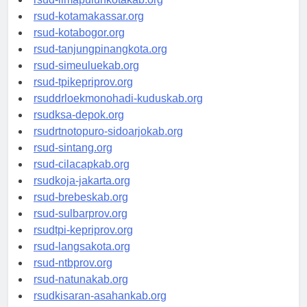
rsud-limapuluhkotakab.org
rsud-kotamakassar.org
rsud-kotabogor.org
rsud-tanjungpinangkota.org
rsud-simeuluekab.org
rsud-tpikepriprov.org
rsuddrloekmonohadi-kuduskab.org
rsudksa-depok.org
rsudrtnotopuro-sidoarjokab.org
rsud-sintang.org
rsud-cilacapkab.org
rsudkoja-jakarta.org
rsud-brebeskab.org
rsud-sulbarprov.org
rsudtpi-kepriprov.org
rsud-langsakota.org
rsud-ntbprov.org
rsud-natunakab.org