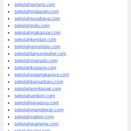
sekolahpekanbaru.com
sekolahserang.com
sekolahmataram.com
sekolahsurabaya.com
sekolahpalu.com
sekolahmakassar.com
sekolahkendari.com
sekolahgorontalo.com
sekolahtanjungselor.com
sekolahmanado.com
sekolahkupang.com
sekolahpalangkaraya.com
sekolahbanjarbaru.com
sekolahpontianak.com
sekolahambon.com
sekolahjayapura.com
sekolahmanokwari.com
sekolahnabire.com
sekolahwamena.com