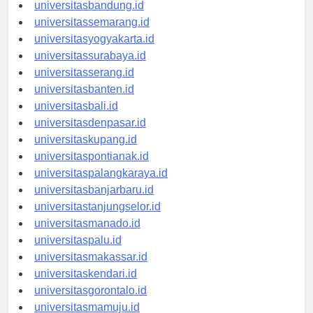
universitastanjungpinang.id
universitasbandung.id
universitassemarang.id
universitasyogyakarta.id
universitassurabaya.id
universitasserang.id
universitasbanten.id
universitasbali.id
universitasdenpasar.id
universitaskupang.id
universitaspontianak.id
universitaspalangkaraya.id
universitasbanjarbaru.id
universitastanjungselor.id
universitasmanado.id
universitaspalu.id
universitasmakassar.id
universitaskendari.id
universitasgorontalo.id