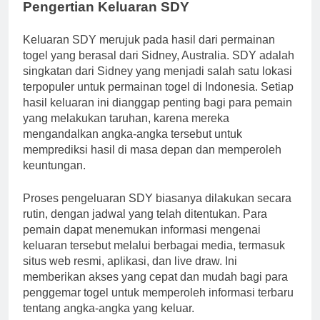
Pengertian Keluaran SDY
Keluaran SDY merujuk pada hasil dari permainan
togel yang berasal dari Sidney, Australia. SDY adalah
singkatan dari Sidney yang menjadi salah satu lokasi
terpopuler untuk permainan togel di Indonesia. Setiap
hasil keluaran ini dianggap penting bagi para pemain
yang melakukan taruhan, karena mereka
mengandalkan angka-angka tersebut untuk
memprediksi hasil di masa depan dan memperoleh
keuntungan.
Proses pengeluaran SDY biasanya dilakukan secara
rutin, dengan jadwal yang telah ditentukan. Para
pemain dapat menemukan informasi mengenai
keluaran tersebut melalui berbagai media, termasuk
situs web resmi, aplikasi, dan live draw. Ini
memberikan akses yang cepat dan mudah bagi para
penggemar togel untuk memperoleh informasi terbaru