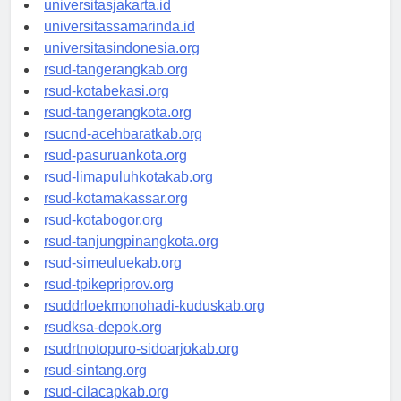
universitasjakarta.id
universitassamarinda.id
universitasindonesia.org
rsud-tangerangkab.org
rsud-kotabekasi.org
rsud-tangerangkota.org
rsucnd-acehbaratkab.org
rsud-pasuruankota.org
rsud-limapuluhkotakab.org
rsud-kotamakassar.org
rsud-kotabogor.org
rsud-tanjungpinangkota.org
rsud-simeuluekab.org
rsud-tpikepriprov.org
rsuddrloekmonohadi-kuduskab.org
rsudksa-depok.org
rsudrtnotopuro-sidoarjokab.org
rsud-sintang.org