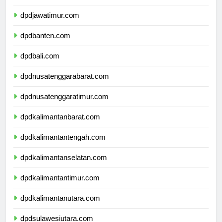
dpddiyogyakarta.com
dpdjawatimur.com
dpdbanten.com
dpdbali.com
dpdnusatenggarabarat.com
dpdnusatenggaratimur.com
dpdkalimantanbarat.com
dpdkalimantantengah.com
dpdkalimantanselatan.com
dpdkalimantantimur.com
dpdkalimantanutara.com