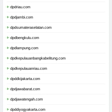
dpdsumaterabarat.com
dpdriau.com
dpdjambi.com
dpdsumateraselatan.com
dpdbengkulu.com
dpdlampung.com
dpdkepulauanbangkabelitung.com
dpdkepulauanriau.com
dpddkijakarta.com
dpdjawabarat.com
dpdjawatengah.com