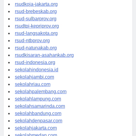
rsud-cilacapkab.org
rsudkoja-jakarta.org
rsud-brebeskab.org
rsud-sulbarprov.org
rsudtpi-kepriprov.org
rsud-langsakota.org
rsud-ntbprov.org
rsud-natunakab.org
rsudkisaran-asahankab.org
rsud-indonesia.org
sekolahindonesia.id
sekolahjambi.com
sekolahriau.com
sekolahpalembang.com
sekolahlampung.com
sekolahsamarinda.com
sekolahbandung.com
sekolahdenpasar.com
sekolahjakarta.com