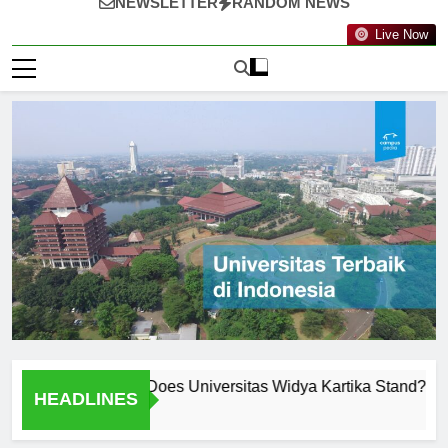
NEWSLETTER
RANDOM NEWS
Live Now
kings: Where Does Universitas Widya Kartika Stand?
Mee
HEADLINES
2 Ha