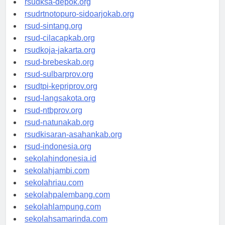
rsudksa-depok.org
rsudrtnotopuro-sidoarjokab.org
rsud-sintang.org
rsud-cilacapkab.org
rsudkoja-jakarta.org
rsud-brebeskab.org
rsud-sulbarprov.org
rsudtpi-kepriprov.org
rsud-langsakota.org
rsud-ntbprov.org
rsud-natunakab.org
rsudkisaran-asahankab.org
rsud-indonesia.org
sekolahindonesia.id
sekolahjambi.com
sekolahriau.com
sekolahpalembang.com
sekolahlampung.com