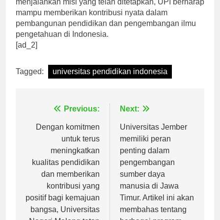
menjalankan misi yang telah ditetapkan, UPI berharap
mampu memberikan kontribusi nyata dalam
pembangunan pendidikan dan pengembangan ilmu
pengetahuan di Indonesia.
[ad_2]
Tagged:
universitas pendidikan indonesia
Navigasi
Previous:
Next:
pos
Dengan komitmen
Universitas Jember
untuk terus
memiliki peran
meningkatkan
penting dalam
kualitas pendidikan
pengembangan
dan memberikan
sumber daya
kontribusi yang
manusia di Jawa
positif bagi kemajuan
Timur. Artikel ini akan
bangsa, Universitas
membahas tentang