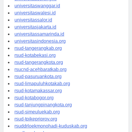
universitassorong.id
universitaswanggar.id
universitaswalesi.id
universitassalor.id
universitasjakarta.id
universitassamarinda.id
universitasindonesia.org
rsud-tangerangkab.org
rsud-kotabekasi.org
rsud-tangerangkota.org
rsucnd-acehbaratkab.org
rsud-pasuruankota.org
rsud-limapuluhkotakab.org
rsud-kotamakassar.org
rsud-kotabogor.org
rsud-tanjungpinangkota.org
rsud-simeuluekab.org
rsud-tpikepriprov.org
rsuddrloekmonohadi-kuduskab.org