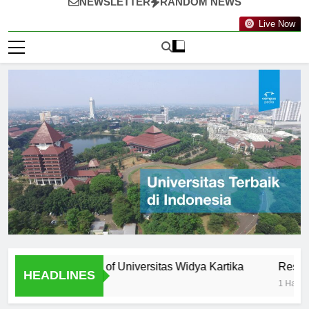
NEWSLETTER
RANDOM NEWS
Live Now
ty: Professors of Universitas Widya Kartika
Research Oppo
HEADLINES
1 Hari Ago