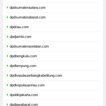
dpdaceh.com
dpdsumaterautara.com
dpdsumaterabarat.com
dpdriau.com
dpdjambi.com
dpdsumateraselatan.com
dpdbengkulu.com
dpdlampung.com
dpdkepulauanbangkabelitung.com
dpdkepulauanriau.com
dpddkijakarta.com