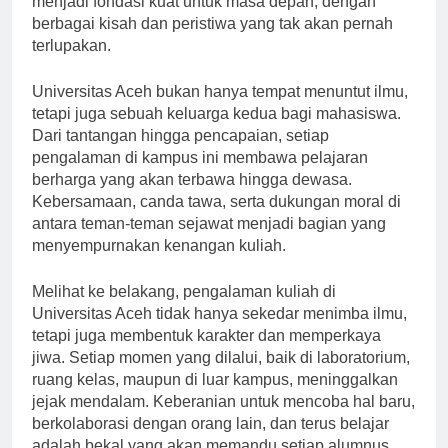
menjadi fondasi kuat untuk masa depan, dengan
berbagai kisah dan peristiwa yang tak akan pernah
terlupakan.
Universitas Aceh bukan hanya tempat menuntut ilmu,
tetapi juga sebuah keluarga kedua bagi mahasiswa.
Dari tantangan hingga pencapaian, setiap
pengalaman di kampus ini membawa pelajaran
berharga yang akan terbawa hingga dewasa.
Kebersamaan, canda tawa, serta dukungan moral di
antara teman-teman sejawat menjadi bagian yang
menyempurnakan kenangan kuliah.
Melihat ke belakang, pengalaman kuliah di
Universitas Aceh tidak hanya sekedar menimba ilmu,
tetapi juga membentuk karakter dan memperkaya
jiwa. Setiap momen yang dilalui, baik di laboratorium,
ruang kelas, maupun di luar kampus, meninggalkan
jejak mendalam. Keberanian untuk mencoba hal baru,
berkolaborasi dengan orang lain, dan terus belajar