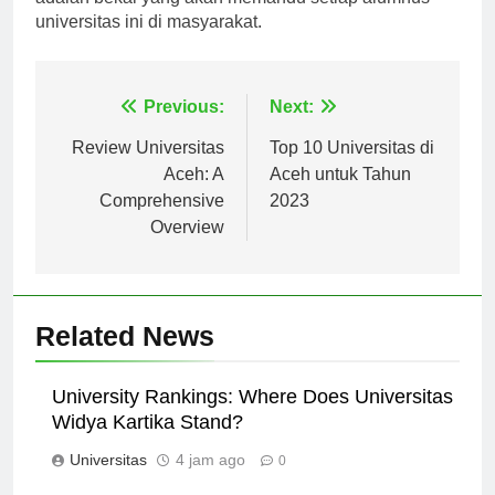
adalah bekal yang akan memandu setiap alumnus
universitas ini di masyarakat.
Navigasi
Previous:
Next:
pos
Review Universitas
Top 10 Universitas di
Aceh: A
Aceh untuk Tahun
Comprehensive
2023
Overview
Related News
University Rankings: Where Does Universitas
Widya Kartika Stand?
Universitas
4 jam ago
0