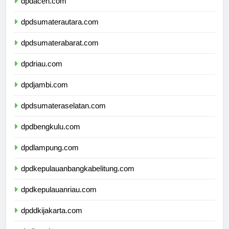
dpdaceh.com
dpdsumaterautara.com
dpdsumaterabarat.com
dpdriau.com
dpdjambi.com
dpdsumateraselatan.com
dpdbengkulu.com
dpdlampung.com
dpdkepulauanbangkabelitung.com
dpdkepulauanriau.com
dpddkijakarta.com