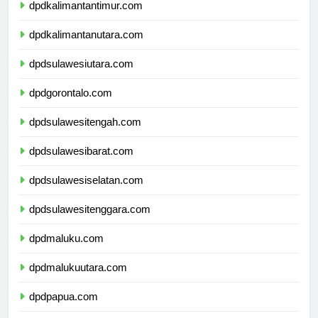
dpdkalimantantimur.com
dpdkalimantanutara.com
dpdsulawesiutara.com
dpdgorontalo.com
dpdsulawesitengah.com
dpdsulawesibarat.com
dpdsulawesiselatan.com
dpdsulawesitenggara.com
dpdmaluku.com
dpdmalukuutara.com
dpdpapua.com