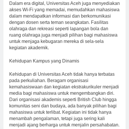
Dalam era digital, Universitas Aceh juga menyediakan
akses Wi-Fi yang memadai, memudahkan mahasiswa
dalam mendapatkan informasi dan berkomunikasi
dengan dosen serta teman seangkatan. Fasilitas
olahraga dan rekreasi seperti lapangan bola dan
ruang olahraga juga menjadi pilihan bagi mahasiswa
untuk menjaga kebugaran mereka di sela-sela
kegiatan akademik.
Kehidupan Kampus yang Dinamis
Kehidupan di Universitas Aceh tidak hanya terbatas
pada perkuliahan. Beragam organisasi
kemahasiswaan dan kegiatan ekstrakurikuler menjadi
media bagi mahasiswa untuk mengembangkan diri.
Dari organisasi akademis seperti British Club hingga
komunitas seni dan budaya, ada banyak pilihan bagi
mahasiswa untuk terlibat. Kegiatan ini tidak hanya
menambah pengalaman, tetapi juga sering kali