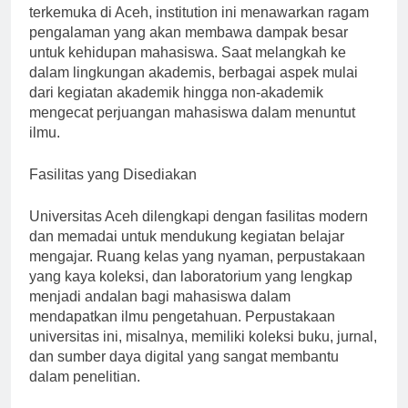
tak terlupakan. Dikenal sebagai salah satu universitas
terkemuka di Aceh, institution ini menawarkan ragam
pengalaman yang akan membawa dampak besar
untuk kehidupan mahasiswa. Saat melangkah ke
dalam lingkungan akademis, berbagai aspek mulai
dari kegiatan akademik hingga non-akademik
mengecat perjuangan mahasiswa dalam menuntut
ilmu.
Fasilitas yang Disediakan
Universitas Aceh dilengkapi dengan fasilitas modern
dan memadai untuk mendukung kegiatan belajar
mengajar. Ruang kelas yang nyaman, perpustakaan
yang kaya koleksi, dan laboratorium yang lengkap
menjadi andalan bagi mahasiswa dalam
mendapatkan ilmu pengetahuan. Perpustakaan
universitas ini, misalnya, memiliki koleksi buku, jurnal,
dan sumber daya digital yang sangat membantu
dalam penelitian.