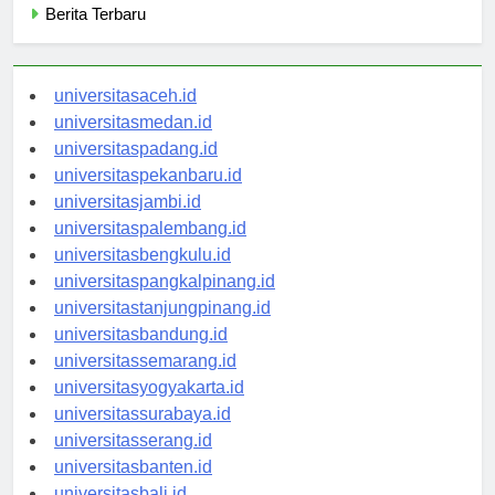
Berita Terbaru
universitasaceh.id
universitasmedan.id
universitaspadang.id
universitaspekanbaru.id
universitasjambi.id
universitaspalembang.id
universitasbengkulu.id
universitaspangkalpinang.id
universitastanjungpinang.id
universitasbandung.id
universitassemarang.id
universitasyogyakarta.id
universitassurabaya.id
universitasserang.id
universitasbanten.id