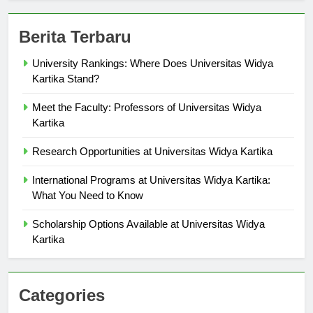
Berita Terbaru
University Rankings: Where Does Universitas Widya
Kartika Stand?
Meet the Faculty: Professors of Universitas Widya
Kartika
Research Opportunities at Universitas Widya Kartika
International Programs at Universitas Widya Kartika:
What You Need to Know
Scholarship Options Available at Universitas Widya
Kartika
Categories