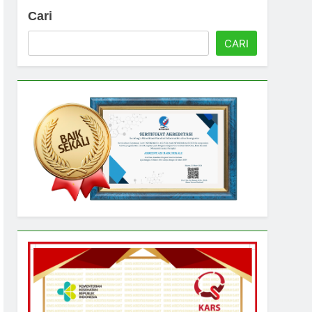
Cari
CARI