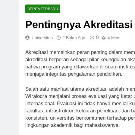
BERITA TERBARU
Pentingnya Akreditasi
0
Universitas
2 Bulan Ago
4 Mins
Akreditasi memainkan peran penting dalam membe
akreditasi berperan sebagai pilar keunggulan aka
bahwa program yang ditawarkan di suatu institus
menjaga integritas pengalaman pendidikan.
Salah satu manfaat utama akreditasi adalah me
Wiralodra menjalani proses evaluasi yang ketat 
internasional. Evaluasi ini tidak hanya menilai k
fakultas, infrastruktur, keluaran penelitian, d
konsisten, universitas berkomitmen terhadap p
lingkungan akademik bagi mahasiswanya.