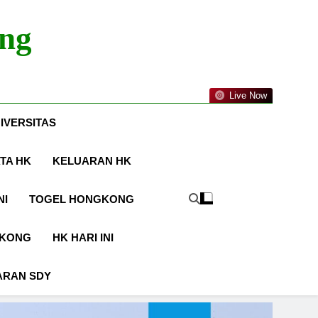
ang
Live Now
IVERSITAS
TA HK
KELUARAN HK
NI
TOGEL HONGKONG
GKONG
HK HARI INI
ARAN SDY