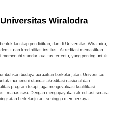
 Universitas Wiralodra
ntuk lanskap pendidikan, dan di Universitas Wiralodra,
demik dan kredibilitas institusi. Akreditasi memastikan
i memenuhi standar kualitas tertentu, yang penting untuk
numbuhkan budaya perbaikan berkelanjutan. Universitas
untuk memenuhi standar akreditasi nasional dan
ualitas program tetapi juga mengevaluasi kualifikasi
an hasil mahasiswa. Dengan mengupayakan akreditasi secara
eningkatan berkelanjutan, sehingga memperkaya