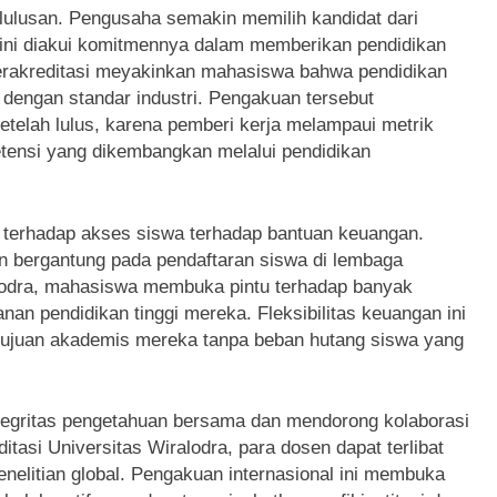
lulusan. Pengusaha semakin memilih kandidat dari
 ini diakui komitmennya dalam memberikan pendidikan
 terakreditasi meyakinkan mahasiswa bahwa pendidikan
s dengan standar industri. Pengakuan tersebut
telah lulus, karena pemberi kerja melampaui metrik
etensi yang dikembangkan melalui pendidikan
an terhadap akses siswa terhadap bantuan keuangan.
 bergantung pada pendaftaran siswa di lembaga
ralodra, mahasiswa membuka pintu terhadap banyak
nan pendidikan tinggi mereka. Fleksibilitas keuangan ini
ujuan akademis mereka tanpa beban hutang siswa yang
integritas pengetahuan bersama dan mendorong kolaborasi
asi Universitas Wiralodra, para dosen dapat terlibat
penelitian global. Pengakuan internasional ini membuka