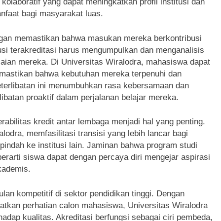
kolaboratif yang dapat meningkatkan profil institusi dan
anfaat bagi masyarakat luas.
gan memastikan bahwa masukan mereka berkontribusi
si terakreditasi harus mengumpulkan dan menganalisis
laian mereka. Di Universitas Wiralodra, mahasiswa dapat
 memastikan bahwa kebutuhan mereka terpenuhi dan
Keterlibatan ini menumbuhkan rasa kebersamaan dan
ibatan proaktif dalam perjalanan belajar mereka.
rabilitas kredit antar lembaga menjadi hal yang penting.
alodra, memfasilitasi transisi yang lebih lancar bagi
 pindah ke institusi lain. Jaminan bahwa program studi
erarti siswa dapat dengan percaya diri mengejar aspirasi
kademis.
lan kompetitif di sektor pendidikan tinggi. Dengan
atkan perhatian calon mahasiswa, Universitas Wiralodra
ap kualitas. Akreditasi berfungsi sebagai ciri pembeda,