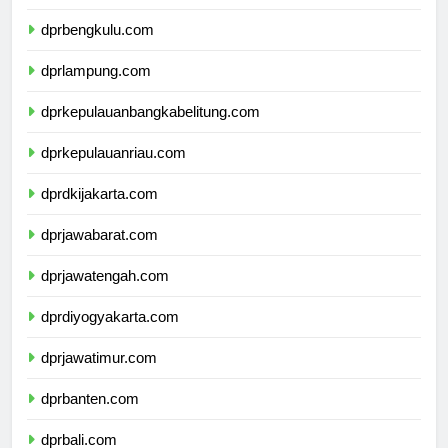
dprsumateraselatan.com
dprbengkulu.com
dprlampung.com
dprkepulauanbangkabelitung.com
dprkepulauanriau.com
dprdkijakarta.com
dprjawabarat.com
dprjawatengah.com
dprdiyogyakarta.com
dprjawatimur.com
dprbanten.com