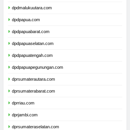
dpdmaluku.com
dpdmalukuutara.com
dpdpapua.com
dpdpapuabarat.com
dpdpapuaselatan.com
dpdpapuatengah.com
dpdpapuapegunungan.com
dprsumaterautara.com
dprsumaterabarat.com
dprriau.com
dprjambi.com