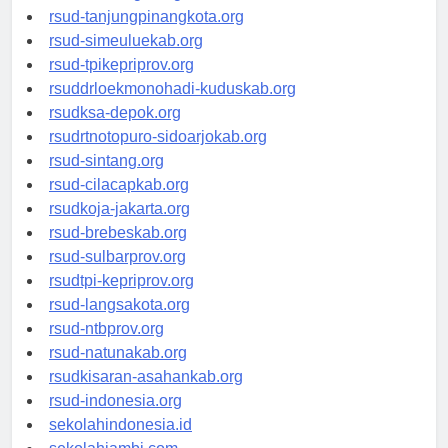
rsud-kotabogor.org
rsud-tanjungpinangkota.org
rsud-simeuluekab.org
rsud-tpikepriprov.org
rsuddrloekmonohadi-kuduskab.org
rsudksa-depok.org
rsudrtnotopuro-sidoarjokab.org
rsud-sintang.org
rsud-cilacapkab.org
rsudkoja-jakarta.org
rsud-brebeskab.org
rsud-sulbarprov.org
rsudtpi-kepriprov.org
rsud-langsakota.org
rsud-ntbprov.org
rsud-natunakab.org
rsudkisaran-asahankab.org
rsud-indonesia.org
sekolahindonesia.id