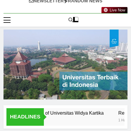
NEWSLETTER
RANDOM NEWS
Live Now
ty: Professors of Universitas Widya Kartika
Research Opp
HEADLINES
1 Hari Ago