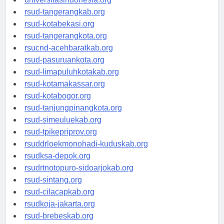
universitasindonesia.org
rsud-tangerangkab.org
rsud-kotabekasi.org
rsud-tangerangkota.org
rsucnd-acehbaratkab.org
rsud-pasuruankota.org
rsud-limapuluhkotakab.org
rsud-kotamakassar.org
rsud-kotabogor.org
rsud-tanjungpinangkota.org
rsud-simeuluekab.org
rsud-tpikepriprov.org
rsuddrloekmonohadi-kuduskab.org
rsudksa-depok.org
rsudrtnotopuro-sidoarjokab.org
rsud-sintang.org
rsud-cilacapkab.org
rsudkoja-jakarta.org