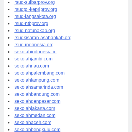
rsud-brebeskab.org
rsud-sulbarprov.org
rsudtpi-kepriprov.org
rsud-langsakota.org
rsud-ntbprov.org
rsud-natunakab.org
rsudkisaran-asahankab.org
rsud-indonesia.org
sekolahindonesia.id
sekolahjambi.com
sekolahriau.com
sekolahpalembang.com
sekolahlampung.com
sekolahsamarinda.com
sekolahbandung.com
sekolahdenpasar.com
sekolahjakarta.com
sekolahmedan.com
sekolahaceh.com