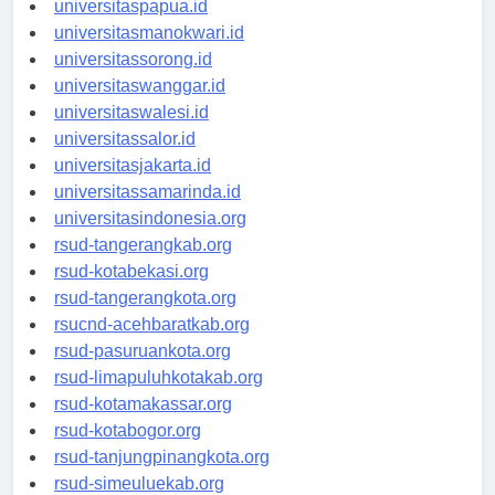
universitaspapua.id
universitasmanokwari.id
universitassorong.id
universitaswanggar.id
universitaswalesi.id
universitassalor.id
universitasjakarta.id
universitassamarinda.id
universitasindonesia.org
rsud-tangerangkab.org
rsud-kotabekasi.org
rsud-tangerangkota.org
rsucnd-acehbaratkab.org
rsud-pasuruankota.org
rsud-limapuluhkotakab.org
rsud-kotamakassar.org
rsud-kotabogor.org
rsud-tanjungpinangkota.org