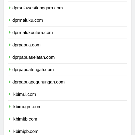
dprsulawesiselatan.com
dprsulawesitenggara.com
dprmaluku.com
dprmalukuutara.com
dprpapua.com
dprpapuaselatan.com
dprpapuatengah.com
dprpapuapegunungan.com
ikbimui.com
ikbimugm.com
ikbimitb.com