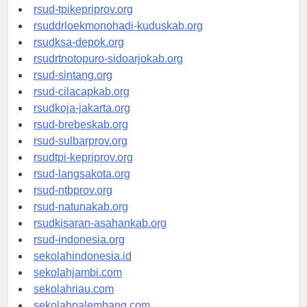
rsud-simeuluekab.org
rsud-tpikepriprov.org
rsuddrloekmonohadi-kuduskab.org
rsudksa-depok.org
rsudrtnotopuro-sidoarjokab.org
rsud-sintang.org
rsud-cilacapkab.org
rsudkoja-jakarta.org
rsud-brebeskab.org
rsud-sulbarprov.org
rsudtpi-kepriprov.org
rsud-langsakota.org
rsud-ntbprov.org
rsud-natunakab.org
rsudkisaran-asahankab.org
rsud-indonesia.org
sekolahindonesia.id
sekolahjambi.com
sekolahriau.com