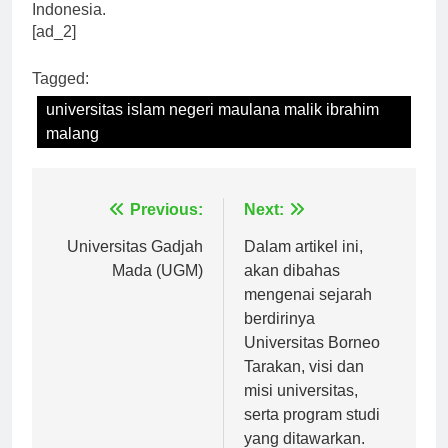
positif dalam pembangunan pendidikan Islam di
Indonesia.
[ad_2]
Tagged:
universitas islam negeri maulana malik ibrahim
malang
Navigasi
Previous:
Next:
pos
Universitas Gadjah
Dalam artikel ini,
Mada (UGM)
akan dibahas
mengenai sejarah
berdirinya
Universitas Borneo
Tarakan, visi dan
misi universitas,
serta program studi