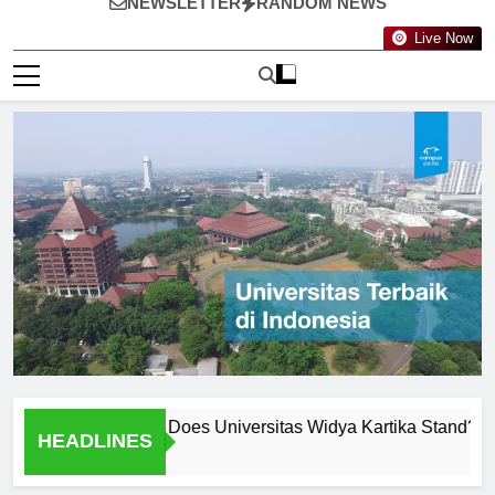
NEWSLETTER
RANDOM NEWS
Live Now
nkings: Where Does Universitas Widya Kartika Stand?
Me
HEADLINES
2 H