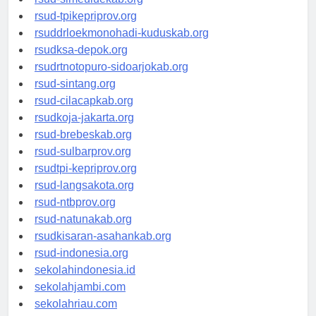
rsud-simeuluekab.org
rsud-tpikepriprov.org
rsuddrloekmonohadi-kuduskab.org
rsudksa-depok.org
rsudrtnotopuro-sidoarjokab.org
rsud-sintang.org
rsud-cilacapkab.org
rsudkoja-jakarta.org
rsud-brebeskab.org
rsud-sulbarprov.org
rsudtpi-kepriprov.org
rsud-langsakota.org
rsud-ntbprov.org
rsud-natunakab.org
rsudkisaran-asahankab.org
rsud-indonesia.org
sekolahindonesia.id
sekolahjambi.com