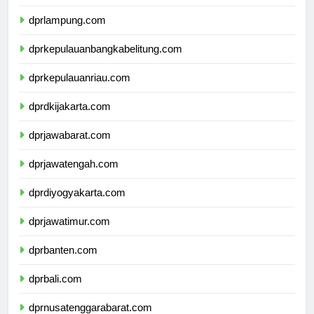
dprbengkulu.com
dprlampung.com
dprkepulauanbangkabelitung.com
dprkepulauanriau.com
dprdkijakarta.com
dprjawabarat.com
dprjawatengah.com
dprdiyogyakarta.com
dprjawatimur.com
dprbanten.com
dprbali.com