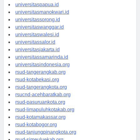
universitasjayapura.id
universitaspapua.id
universitasmanokwari.id
universitassorong.id
universitaswanggar.id
universitaswalesi.id
universitassalor.id
universitasjakarta.id
universitassamarinda.id
universitasindonesia.org
rsud-tangerangkab.org
rsud-kotabekasi.org
rsud-tangerangkota.org
rsucnd-acehbaratkab.org
rsud-pasuruankota.org
rsud-limapuluhkotakab.org
rsud-kotamakassar.org
rsud-kotabogor.org
rsud-tanjungpinangkota.org