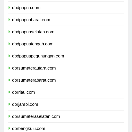
dpdmalukuutara.com
dpdpapua.com
dpdpapuabarat.com
dpdpapuaselatan.com
dpdpapuatengah.com
dpdpapuapegunungan.com
dprsumaterautara.com
dprsumaterabarat.com
dprriau.com
dprjambi.com
dprsumateraselatan.com