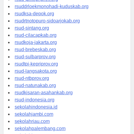
rsud-tpikepriprov.org
rsuddrloekmonohadi-kuduskab.org
rsudksa-depok.org
rsudrtnotopuro-sidoarjokab.org
rsud-sintang.org
rsud-cilacapkab.org
rsudkoja-jakarta.org
rsud-brebeskab.org
rsud-sulbarprov.org
rsudtpi-kepriprov.org
rsud-langsakota.org
rsud-ntbprov.org
rsud-natunakab.org
rsudkisaran-asahankab.org
rsud-indonesia.org
sekolahindonesia.id
sekolahjambi.com
sekolahriau.com
sekolahpalembang.com