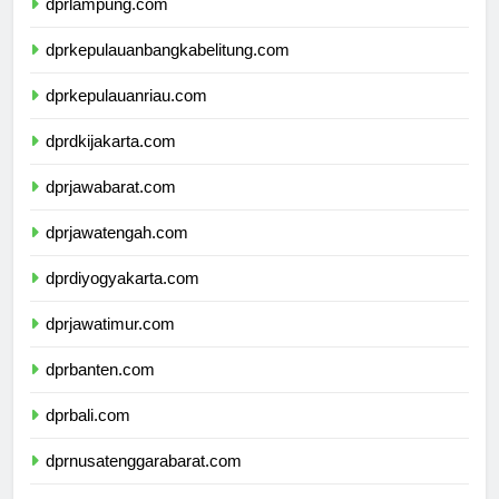
dprlampung.com
dprkepulauanbangkabelitung.com
dprkepulauanriau.com
dprdkijakarta.com
dprjawabarat.com
dprjawatengah.com
dprdiyogyakarta.com
dprjawatimur.com
dprbanten.com
dprbali.com
dprnusatenggarabarat.com