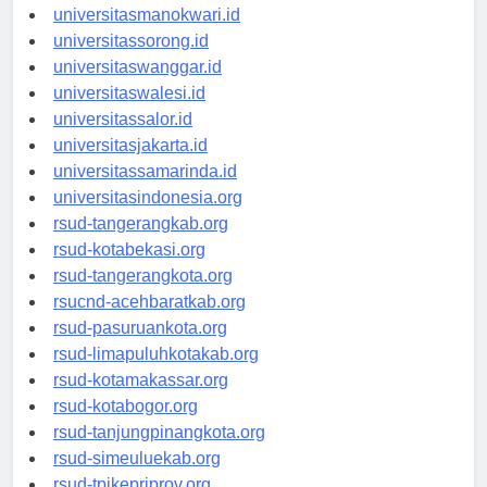
universitaspapua.id
universitasmanokwari.id
universitassorong.id
universitaswanggar.id
universitaswalesi.id
universitassalor.id
universitasjakarta.id
universitassamarinda.id
universitasindonesia.org
rsud-tangerangkab.org
rsud-kotabekasi.org
rsud-tangerangkota.org
rsucnd-acehbaratkab.org
rsud-pasuruankota.org
rsud-limapuluhkotakab.org
rsud-kotamakassar.org
rsud-kotabogor.org
rsud-tanjungpinangkota.org
rsud-simeuluekab.org