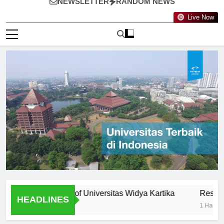
NEWSLETTER
RANDOM NEWS
Live Now
ty: Professors of Universitas Widya Kartika
Research Oppo
HEADLINES
1 Hari Ago