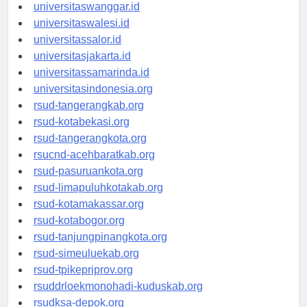
universitassorong.id
universitaswanggar.id
universitaswalesi.id
universitassalor.id
universitasjakarta.id
universitassamarinda.id
universitasindonesia.org
rsud-tangerangkab.org
rsud-kotabekasi.org
rsud-tangerangkota.org
rsucnd-acehbaratkab.org
rsud-pasuruankota.org
rsud-limapuluhkotakab.org
rsud-kotamakassar.org
rsud-kotabogor.org
rsud-tanjungpinangkota.org
rsud-simeuluekab.org
rsud-tpikepriprov.org
rsuddrloekmonohadi-kuduskab.org