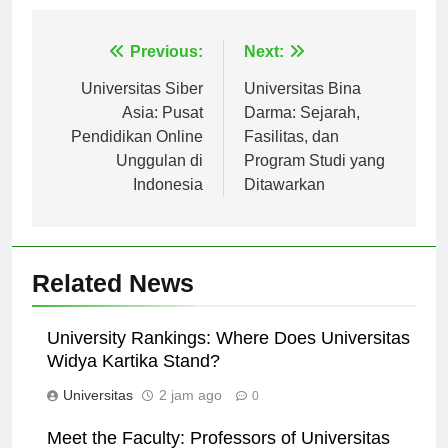
Navigasi
Previous:
Next:
pos
Universitas Siber
Universitas Bina
Asia: Pusat
Darma: Sejarah,
Pendidikan Online
Fasilitas, dan
Unggulan di
Program Studi yang
Indonesia
Ditawarkan
Related News
University Rankings: Where Does Universitas
Widya Kartika Stand?
Universitas
2 jam ago
0