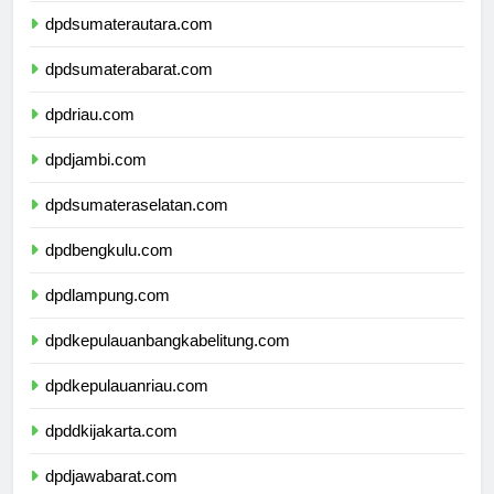
dpdsumaterautara.com
dpdsumaterabarat.com
dpdriau.com
dpdjambi.com
dpdsumateraselatan.com
dpdbengkulu.com
dpdlampung.com
dpdkepulauanbangkabelitung.com
dpdkepulauanriau.com
dpddkijakarta.com