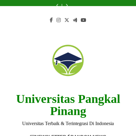
Skip
Universitas
Does
Professors
Universitas
Universitas
Does
Professors
at
at
Widya
Universitas
of
Widya
Widya
Universitas
of
Universitas
Universitas
to
Kartika:
Widya
Universitas
Kartika
Kartika:
Widya
Universitas
Widya
Widya
content
What
Kartika
Widya
What
Kartika
Widya
Kartika
Kartika:
You
Stand?
Kartika
You
Stand?
Kartika
What
Need
Need
You
to
to
Need
Know
Know
to
Know
Universitas Pangkal
Pinang
Universitas Terbaik & Terintegrasi Di Indonesia