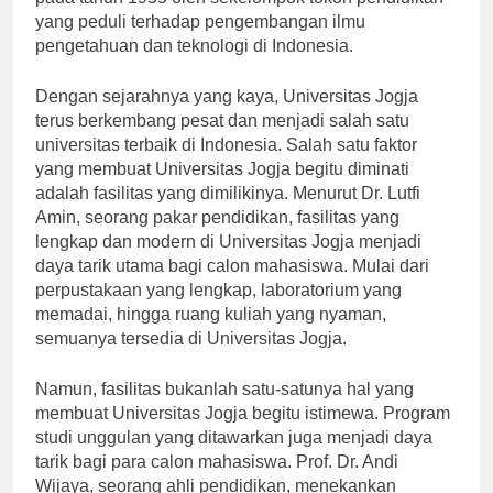
pada tahun 1955 oleh sekelompok tokoh pendidikan
yang peduli terhadap pengembangan ilmu
pengetahuan dan teknologi di Indonesia.
Dengan sejarahnya yang kaya, Universitas Jogja
terus berkembang pesat dan menjadi salah satu
universitas terbaik di Indonesia. Salah satu faktor
yang membuat Universitas Jogja begitu diminati
adalah fasilitas yang dimilikinya. Menurut Dr. Lutfi
Amin, seorang pakar pendidikan, fasilitas yang
lengkap dan modern di Universitas Jogja menjadi
daya tarik utama bagi calon mahasiswa. Mulai dari
perpustakaan yang lengkap, laboratorium yang
memadai, hingga ruang kuliah yang nyaman,
semuanya tersedia di Universitas Jogja.
Namun, fasilitas bukanlah satu-satunya hal yang
membuat Universitas Jogja begitu istimewa. Program
studi unggulan yang ditawarkan juga menjadi daya
tarik bagi para calon mahasiswa. Prof. Dr. Andi