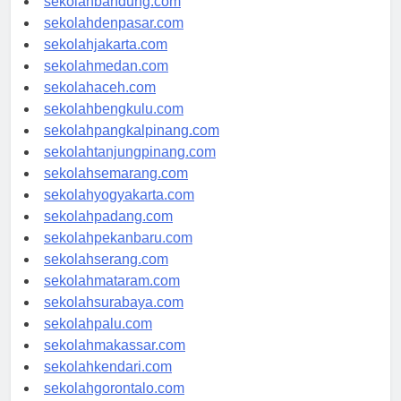
sekolahbandung.com
sekolahdenpasar.com
sekolahjakarta.com
sekolahmedan.com
sekolahaceh.com
sekolahbengkulu.com
sekolahpangkalpinang.com
sekolahtanjungpinang.com
sekolahsemarang.com
sekolahyogyakarta.com
sekolahpadang.com
sekolahpekanbaru.com
sekolahserang.com
sekolahmataram.com
sekolahsurabaya.com
sekolahpalu.com
sekolahmakassar.com
sekolahkendari.com