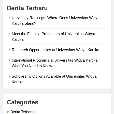
Berita Terbaru
University Rankings: Where Does Universitas Widya
Kartika Stand?
Meet the Faculty: Professors of Universitas Widya
Kartika
Research Opportunities at Universitas Widya Kartika
International Programs at Universitas Widya Kartika:
What You Need to Know
Scholarship Options Available at Universitas Widya
Kartika
Categories