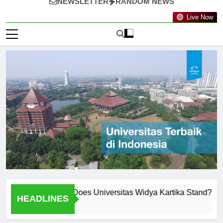
NEWSLETTER
RANDOM NEWS
Live Now
kings: Where Does Universitas Widya Kartika Stand?
Mee
HEADLINES
1 Ha