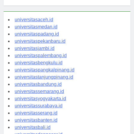
Berita Terbaru
universitasaceh.id
universitasmedan.id
universitaspadang.id
universitaspekanbaru.id
universitasjambi.id
universitaspalembang.id
universitasbengkulu.id
universitaspangkalpinang.id
universitastanjungpinang.id
universitasbandung.id
universitassemarang.id
universitasyogyakarta.id
universitassurabaya.id
universitasserang.id
universitasbanten.id
universitasbali.id