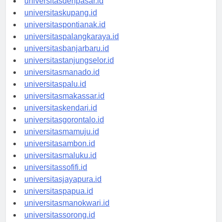
universitasdenpasar.id
universitaskupang.id
universitaspontianak.id
universitaspalangkaraya.id
universitasbanjarbaru.id
universitastanjungselor.id
universitasmanado.id
universitaspalu.id
universitasmakassar.id
universitaskendari.id
universitasgorontalo.id
universitasmamuju.id
universitasambon.id
universitasmaluku.id
universitassofifi.id
universitasjayapura.id
universitaspapua.id
universitasmanokwari.id