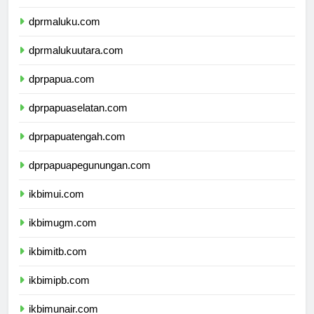
dprsulawesitenggara.com
dprmaluku.com
dprmalukuutara.com
dprpapua.com
dprpapuaselatan.com
dprpapuatengah.com
dprpapuapegunungan.com
ikbimui.com
ikbimugm.com
ikbimitb.com
ikbimipb.com