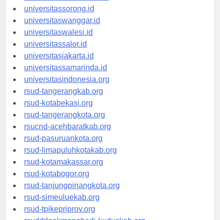
universitasmanokwari.id
universitassorong.id
universitaswanggar.id
universitaswalesi.id
universitassalor.id
universitasjakarta.id
universitassamarinda.id
universitasindonesia.org
rsud-tangerangkab.org
rsud-kotabekasi.org
rsud-tangerangkota.org
rsucnd-acehbaratkab.org
rsud-pasuruankota.org
rsud-limapuluhkotakab.org
rsud-kotamakassar.org
rsud-kotabogor.org
rsud-tanjungpinangkota.org
rsud-simeuluekab.org
rsud-tpikepriprov.org