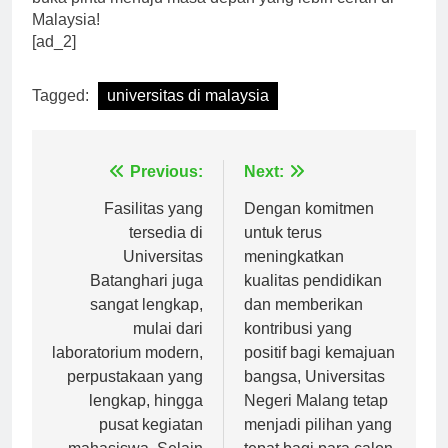
buka pintu menuju masa depan yang lebih cerah di
Malaysia!
[ad_2]
Tagged:
universitas di malaysia
Navigasi
Previous:
Next:
pos
Fasilitas yang
Dengan komitmen
tersedia di
untuk terus
Universitas
meningkatkan
Batanghari juga
kualitas pendidikan
sangat lengkap,
dan memberikan
mulai dari
kontribusi yang
laboratorium modern,
positif bagi kemajuan
perpustakaan yang
bangsa, Universitas
lengkap, hingga
Negeri Malang tetap
pusat kegiatan
menjadi pilihan yang