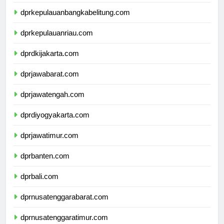
dprlampung.com
dprkepulauanbangkabelitung.com
dprkepulauanriau.com
dprdkijakarta.com
dprjawabarat.com
dprjawatengah.com
dprdiyogyakarta.com
dprjawatimur.com
dprbanten.com
dprbali.com
dprnusatenggarabarat.com