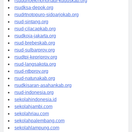
rsuddrloekmonohadi-kuduskab.org
rsudksa-depok.org
rsudrtnotopuro-sidoarjokab.org
rsud-sintang.org
rsud-cilacapkab.org
rsudkoja-jakarta.org
rsud-brebeskab.org
rsud-sulbarprov.org
rsudtpi-kepriprov.org
rsud-langsakota.org
rsud-ntbprov.org
rsud-natunakab.org
rsudkisaran-asahankab.org
rsud-indonesia.org
sekolahindonesia.id
sekolahjambi.com
sekolahriau.com
sekolahpalembang.com