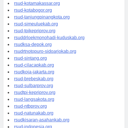
rsud-limapuluhkotakab.org
rsud-kotamakassar.org
rsud-kotabogor.org
rsud-tanjungpinangkota.org
rsud-simeuluekab.org
rsud-tpikepriprov.org
rsuddrloekmonohadi-kuduskab.org
rsudksa-depok.org
rsudrtnotopuro-sidoarjokab.org
rsud-sintang.org
rsud-cilacapkab.org
rsudkoja-jakarta.org
rsud-brebeskab.org
rsud-sulbarprov.org
rsudtpi-kepriprov.org
rsud-langsakota.org
rsud-ntbprov.org
rsud-natunakab.org
rsudkisaran-asahankab.org