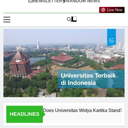
NEWSLETTER
RANDOM NEWS
Live Now
nkings: Where Does Universitas Widya Kartika Stand?
Me
HEADLINES
1 