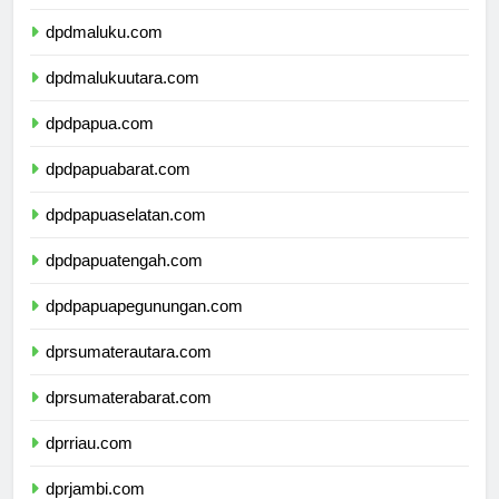
dpdsulawesitenggara.com
dpdmaluku.com
dpdmalukuutara.com
dpdpapua.com
dpdpapuabarat.com
dpdpapuaselatan.com
dpdpapuatengah.com
dpdpapuapegunungan.com
dprsumaterautara.com
dprsumaterabarat.com
dprriau.com