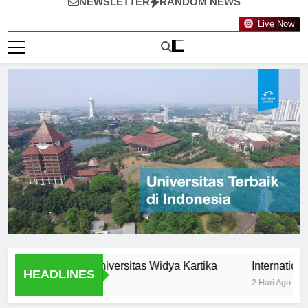
NEWSLETTER
RANDOM NEWS
Live Now
tunities at Universitas Widya Kartika
International Pro
HEADLINES
2 Hari Ago