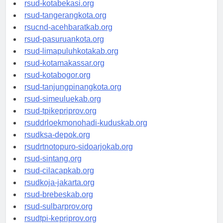
rsud-tangerangkab.org
rsud-kotabekasi.org
rsud-tangerangkota.org
rsucnd-acehbaratkab.org
rsud-pasuruankota.org
rsud-limapuluhkotakab.org
rsud-kotamakassar.org
rsud-kotabogor.org
rsud-tanjungpinangkota.org
rsud-simeuluekab.org
rsud-tpikepriprov.org
rsuddrloekmonohadi-kuduskab.org
rsudksa-depok.org
rsudrtnotopuro-sidoarjokab.org
rsud-sintang.org
rsud-cilacapkab.org
rsudkoja-jakarta.org
rsud-brebeskab.org
rsud-sulbarprov.org