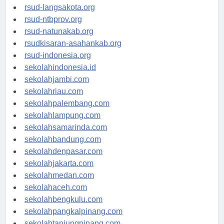
rsudtpi-kepriprov.org
rsud-langsakota.org
rsud-ntbprov.org
rsud-natunakab.org
rsudkisaran-asahankab.org
rsud-indonesia.org
sekolahindonesia.id
sekolahjambi.com
sekolahriau.com
sekolahpalembang.com
sekolahlampung.com
sekolahsamarinda.com
sekolahbandung.com
sekolahdenpasar.com
sekolahjakarta.com
sekolahmedan.com
sekolahaceh.com
sekolahbengkulu.com
sekolahpangkalpinang.com