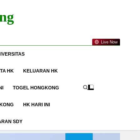
ang
Live Now
IVERSITAS
TA HK
KELUARAN HK
NI
TOGEL HONGKONG
GKONG
HK HARI INI
ARAN SDY