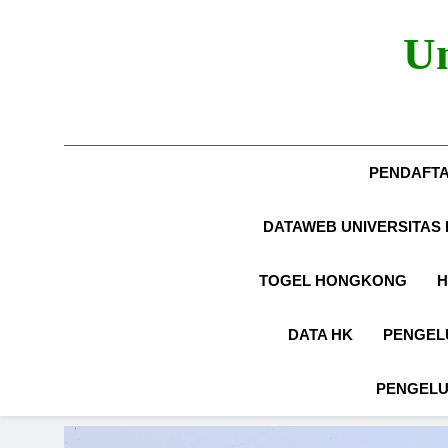
Un
PENDAFT
DATAWEB UNIVERSITAS 
TOGEL HONGKONG
H
DATA HK
PENGEL
PENGELU