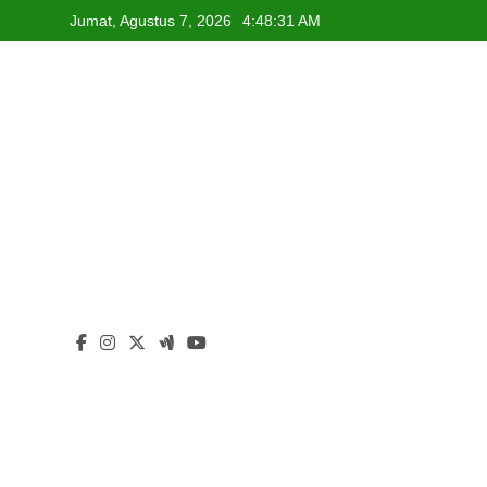
Skip
Jumat, Agustus 7, 2026
4:48:33 AM
to
content