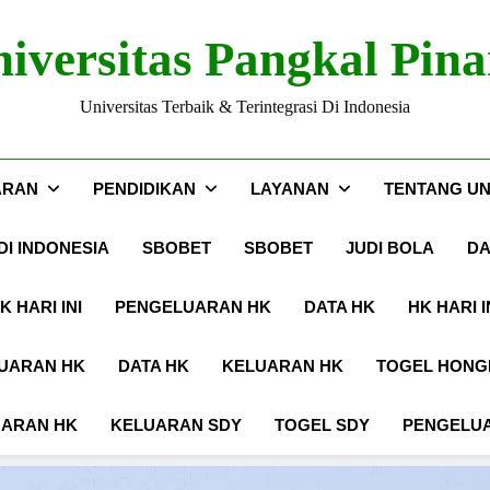
iversitas Pangkal Pin
Universitas Terbaik & Terintegrasi Di Indonesia
ARAN
PENDIDIKAN
LAYANAN
TENTANG UN
DI INDONESIA
SBOBET
SBOBET
JUDI BOLA
DA
K HARI INI
PENGELUARAN HK
DATA HK
HK HARI I
UARAN HK
DATA HK
KELUARAN HK
TOGEL HON
ARAN HK
KELUARAN SDY
TOGEL SDY
PENGELU