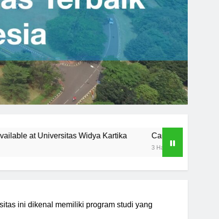
 Widya Kartika
Career Opportunities After Graduating fro
3 Hari Ago
tas ini dikenal memiliki program studi yang