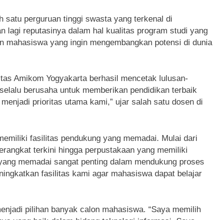
satu perguruan tinggi swasta yang terkenal di
n lagi reputasinya dalam hal kualitas program studi yang
lon mahasiswa yang ingin mengembangkan potensi di dunia
itas Amikom Yogyakarta berhasil mencetak lulusan-
i selalu berusaha untuk memberikan pendidikan terbaik
enjadi prioritas utama kami,” ujar salah satu dosen di
memiliki fasilitas pendukung yang memadai. Mulai dari
erangkat terkini hingga perpustakaan yang memiliki
as yang memadai sangat penting dalam mendukung proses
ningkatkan fasilitas kami agar mahasiswa dapat belajar
enjadi pilihan banyak calon mahasiswa. “Saya memilih