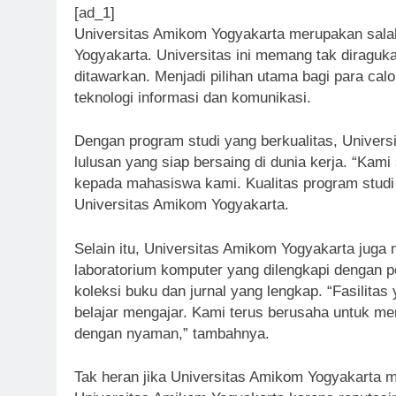
[ad_1]
Universitas Amikom Yogyakarta merupakan salah 
Yogyakarta. Universitas ini memang tak diraguka
ditawarkan. Menjadi pilihan utama bagi para ca
teknologi informasi dan komunikasi.
Dengan program studi yang berkualitas, Univers
lulusan yang siap bersaing di dunia kerja. “Kam
kepada mahasiswa kami. Kualitas program studi m
Universitas Amikom Yogyakarta.
Selain itu, Universitas Amikom Yogyakarta juga 
laboratorium komputer yang dilengkapi dengan p
koleksi buku dan jurnal yang lengkap. “Fasilit
belajar mengajar. Kami terus berusaha untuk me
dengan nyaman,” tambahnya.
Tak heran jika Universitas Amikom Yogyakarta m