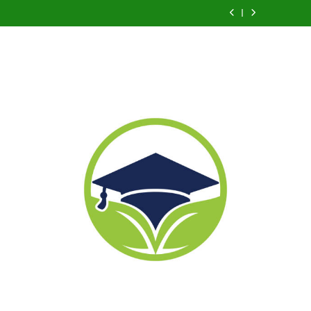
Scholarship
Career
After
at
at
Available
After
at
at
Options
Opportunities
Graduating
Universitas
Universitas
at
Graduating
Universitas
Universitas
Available
After
from
Widya
Widya
Universitas
from
Widya
Widya
at
Graduating
Universitas
Kartika
Kartika:
Widya
Universitas
Kartika
Kartika:
Universitas
from
Widya
What
Kartika
Widya
What
Widya
Universitas
Kartika
You
Kartika
You
Kartika
Widya
Need
Need
Kartika
to
to
Know
Know