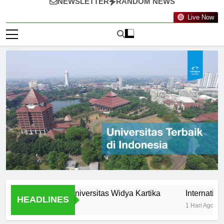
NEWSLETTER
RANDOM NEWS
Live Now
rtunities at Universitas Widya Kartika
International Pr
HEADLINES
1 Hari Ago