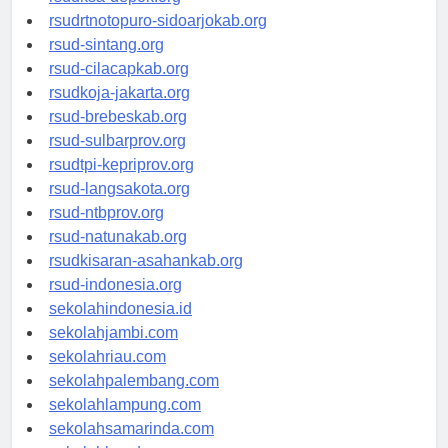
rsudksa-depok.org
rsudrtnotopuro-sidoarjokab.org
rsud-sintang.org
rsud-cilacapkab.org
rsudkoja-jakarta.org
rsud-brebeskab.org
rsud-sulbarprov.org
rsudtpi-kepriprov.org
rsud-langsakota.org
rsud-ntbprov.org
rsud-natunakab.org
rsudkisaran-asahankab.org
rsud-indonesia.org
sekolahindonesia.id
sekolahjambi.com
sekolahriau.com
sekolahpalembang.com
sekolahlampung.com
sekolahsamarinda.com