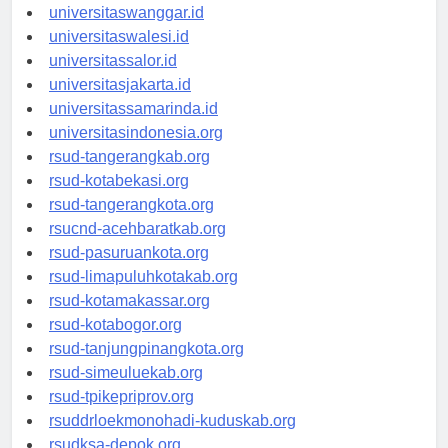
universitassorong.id
universitaswanggar.id
universitaswalesi.id
universitassalor.id
universitasjakarta.id
universitassamarinda.id
universitasindonesia.org
rsud-tangerangkab.org
rsud-kotabekasi.org
rsud-tangerangkota.org
rsucnd-acehbaratkab.org
rsud-pasuruankota.org
rsud-limapuluhkotakab.org
rsud-kotamakassar.org
rsud-kotabogor.org
rsud-tanjungpinangkota.org
rsud-simeuluekab.org
rsud-tpikepriprov.org
rsuddrloekmonohadi-kuduskab.org