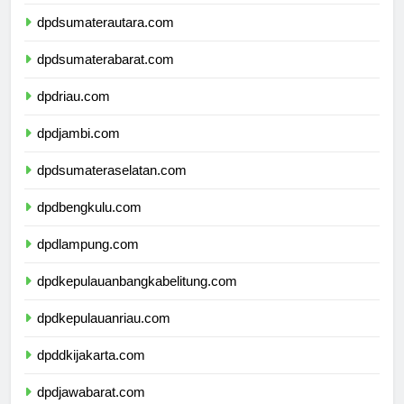
dpdaceh.com
dpdsumaterautara.com
dpdsumaterabarat.com
dpdriau.com
dpdjambi.com
dpdsumateraselatan.com
dpdbengkulu.com
dpdlampung.com
dpdkepulauanbangkabelitung.com
dpdkepulauanriau.com
dpddkijakarta.com