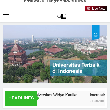
NEWSLETTER
RANDOM NEWS
Live Now
tunities at Universitas Widya Kartika
International Pro
HEADLINES
2 Hari Ago