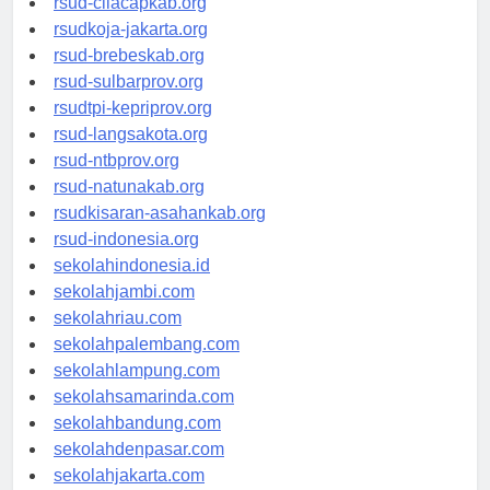
rsud-cilacapkab.org
rsudkoja-jakarta.org
rsud-brebeskab.org
rsud-sulbarprov.org
rsudtpi-kepriprov.org
rsud-langsakota.org
rsud-ntbprov.org
rsud-natunakab.org
rsudkisaran-asahankab.org
rsud-indonesia.org
sekolahindonesia.id
sekolahjambi.com
sekolahriau.com
sekolahpalembang.com
sekolahlampung.com
sekolahsamarinda.com
sekolahbandung.com
sekolahdenpasar.com