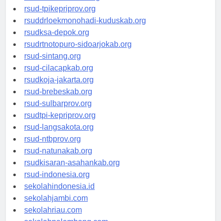
rsud-simeuluekab.org
rsud-tpikepriprov.org
rsuddrloekmonohadi-kuduskab.org
rsudksa-depok.org
rsudrtnotopuro-sidoarjokab.org
rsud-sintang.org
rsud-cilacapkab.org
rsudkoja-jakarta.org
rsud-brebeskab.org
rsud-sulbarprov.org
rsudtpi-kepriprov.org
rsud-langsakota.org
rsud-ntbprov.org
rsud-natunakab.org
rsudkisaran-asahankab.org
rsud-indonesia.org
sekolahindonesia.id
sekolahjambi.com
sekolahriau.com