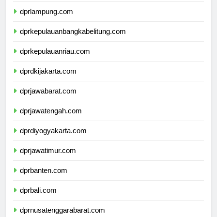
dprbengkulu.com
dprlampung.com
dprkepulauanbangkabelitung.com
dprkepulauanriau.com
dprdkijakarta.com
dprjawabarat.com
dprjawatengah.com
dprdiyogyakarta.com
dprjawatimur.com
dprbanten.com
dprbali.com