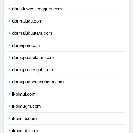
dprsulawesiselatan.com
dprsulawesitenggara.com
dprmaluku.com
dprmalukuutara.com
dprpapua.com
dprpapuaselatan.com
dprpapuatengah.com
dprpapuapegunungan.com
ikbimui.com
ikbimugm.com
ikbimitb.com