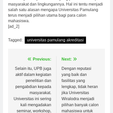
lulusannya menjadi individu yang peduli terhadap
masyarakat dan lingkungannya. Hal ini tentu menjadi
salah satu alasan mengapa Universitas Pamulang
terus menjadi pilihan utama bagi para calon
mahasiswa.
[ad_2]
Tagged:
universitas pamulang akreditasi
Navigasi
Previous:
Next:
pos
Selain itu, UPB juga
Dengan reputasi
aktif dalam kegiatan
yang baik dan
penelitian dan
fasilitas yang
pengabdian kepada
lengkap, tidak heran
masyarakat.
jika Universitas
Universitas ini sering
Wiralodra menjadi
kali mengadakan
pilihan banyak calon