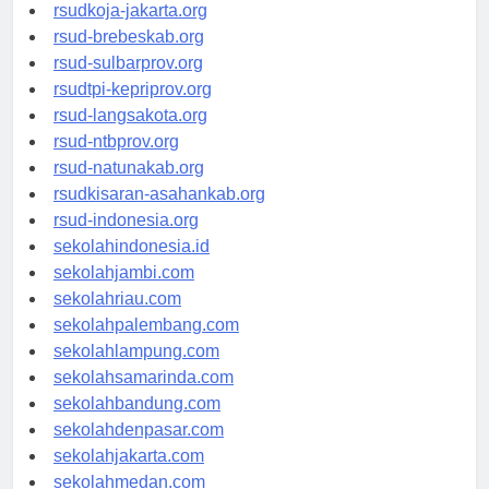
rsud-cilacapkab.org
rsudkoja-jakarta.org
rsud-brebeskab.org
rsud-sulbarprov.org
rsudtpi-kepriprov.org
rsud-langsakota.org
rsud-ntbprov.org
rsud-natunakab.org
rsudkisaran-asahankab.org
rsud-indonesia.org
sekolahindonesia.id
sekolahjambi.com
sekolahriau.com
sekolahpalembang.com
sekolahlampung.com
sekolahsamarinda.com
sekolahbandung.com
sekolahdenpasar.com
sekolahjakarta.com