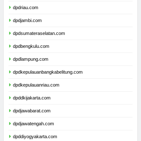
dpdsumaterabarat.com
dpdriau.com
dpdjambi.com
dpdsumateraselatan.com
dpdbengkulu.com
dpdlampung.com
dpdkepulauanbangkabelitung.com
dpdkepulauanriau.com
dpddkijakarta.com
dpdjawabarat.com
dpdjawatengah.com