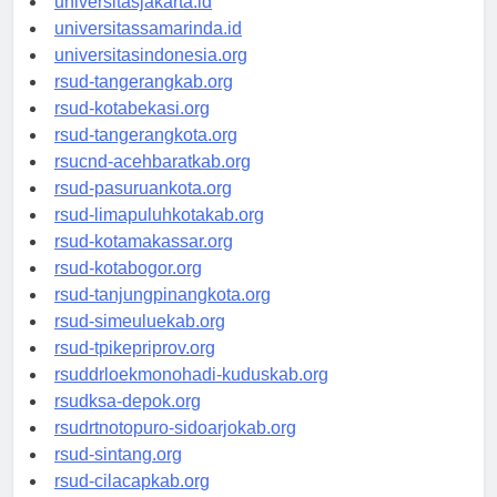
universitasjakarta.id
universitassamarinda.id
universitasindonesia.org
rsud-tangerangkab.org
rsud-kotabekasi.org
rsud-tangerangkota.org
rsucnd-acehbaratkab.org
rsud-pasuruankota.org
rsud-limapuluhkotakab.org
rsud-kotamakassar.org
rsud-kotabogor.org
rsud-tanjungpinangkota.org
rsud-simeuluekab.org
rsud-tpikepriprov.org
rsuddrloekmonohadi-kuduskab.org
rsudksa-depok.org
rsudrtnotopuro-sidoarjokab.org
rsud-sintang.org