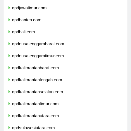
dpddiyogyakarta.com
dpdjawatimur.com
dpdbanten.com
dpdbali.com
dpdnusatenggarabarat.com
dpdnusatenggaratimur.com
dpdkalimantanbarat.com
dpdkalimantantengah.com
dpdkalimantanselatan.com
dpdkalimantantimur.com
dpdkalimantanutara.com